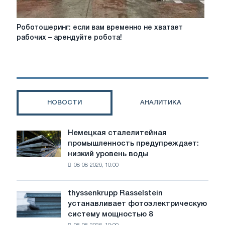
Роботошеринг:
Роботошеринг: если вам временно не хватает
если
рабочих – арендуйте робота!
вам
временно
не
хватает
рабочих
–
НОВОСТИ
АНАЛИТИКА
арендуйте
робота!
Немецкая сталелитейная
Немецкая
промышленность предупреждает:
сталелитейная
низкий уровень воды
промышленность
08-08-2026, 10:00
предупреждает:
низкий
уровень
thyssenkrupp Rasselstein
thyssenkrupp
воды
устанавливает фотоэлектрическую
Rasselstein
угрожает
систему мощностью 8
устанавливает
безопасности