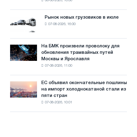
08-08-2026, 10:00
фотоэлектрическую
поставок
систему
мощностью
Рынок новых грузовиков в июле
Рынок
8
07-08-2026, 16:00
новых
МВт
грузовиков
для
в
достижения
июле
На БМК произвели проволоку для
целей
На
обновления трамвайных путей
обезуглероживания
БМК
Москвы и Ярославля
произвели
07-08-2026, 11:00
проволоку
для
обновления
ЕС объявил окончательные пошлины
ЕС
трамвайных
на импорт холоднокатаной стали из
объявил
путей
пяти стран
окончательные
Москвы
07-08-2026, 10:01
пошлины
и
на
Ярославля
импорт
холоднокатаной
стали
из