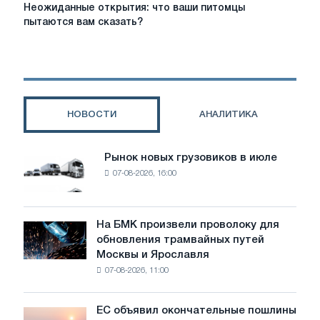
Неожиданные
Неожиданные открытия: что ваши питомцы
открытия:
пытаются вам сказать?
что
ваши
питомцы
пытаются
вам
сказать?
НОВОСТИ
АНАЛИТИКА
Рынок новых грузовиков в июле
Рынок
07-08-2026, 16:00
новых
грузовиков
в
июле
На БМК произвели проволоку для
На
обновления трамвайных путей
БМК
Москвы и Ярославля
произвели
07-08-2026, 11:00
проволоку
для
обновления
ЕС объявил окончательные пошлины
ЕС
трамвайных