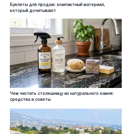
Буклеты
Буклеты для продаж: компактный материал,
для
который дочитывают
продаж:
компактный
материал,
который
дочитывают
Чем
Чем чистить столешницу из натурального камня:
чистить
средства и советы
столешницу
из
натурального
камня:
средства