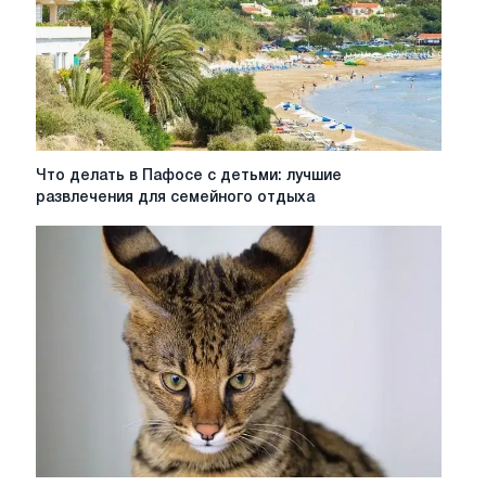
и
советы
Что
Что делать в Пафосе с детьми: лучшие
делать
развлечения для семейного отдыха
в
Пафосе
с
детьми:
лучшие
развлечения
для
семейного
отдыха