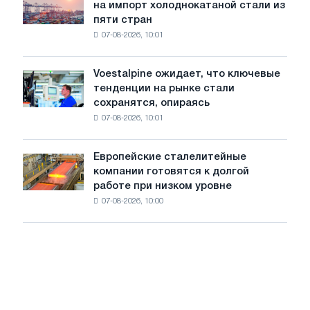
на импорт холоднокатаной стали из
объявил
путей
пяти стран
окончательные
Москвы
07-08-2026, 10:01
пошлины
и
на
Ярославля
импорт
Voestalpine ожидает, что ключевые
Voestalpine
холоднокатаной
тенденции на рынке стали
ожидает,
стали
сохранятся, опираясь
что
из
07-08-2026, 10:01
ключевые
пяти
тенденции
стран
на
Европейские сталелитейные
Европейские
рынке
компании готовятся к долгой
сталелитейные
стали
работе при низком уровне
компании
сохранятся,
07-08-2026, 10:00
готовятся
опираясь
к
на
долгой
диверсификацию
работе
при
низком
уровне
воды