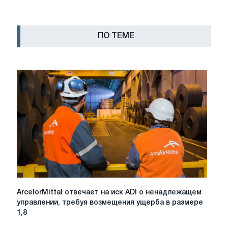
ПО ТЕМЕ
ArcelorMittal
ArcelorMittal отвечает на иск ADI о ненадлежащем
отвечает
управлении, требуя возмещения ущерба в размере
на
1,8
иск