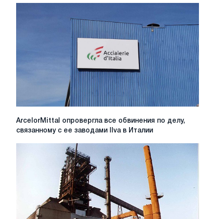
ADI
о
ненадлежащем
управлении,
требуя
возмещения
ущерба
в
размере
1,8
млрд
евро
ArcelorMittal
ArcelorMittal опровергла все обвинения по делу,
опровергла
связанному с ее заводами Ilva в Италии
все
обвинения
по
делу,
связанному
с
ее
заводами