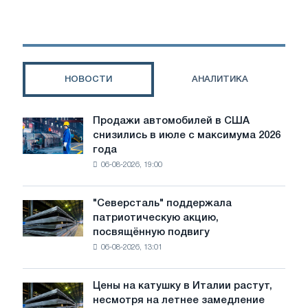
увеличить
производство
стали
до
4
НОВОСТИ
АНАЛИТИКА
млн
тонн
в
Продажи автомобилей в США
Продажи
год
снизились в июле с максимума 2026
автомобилей
на
года
в
фоне
06-08-2026, 19:00
США
реструктуризации
снизились
под
в
руководством
"Северсталь" поддержала
"Северсталь"
июле
правительства
патриотическую акцию,
поддержала
с
посвящённую подвигу
патриотическую
максимума
06-08-2026, 13:01
акцию,
2026
посвящённую
года
подвигу
Цены на катушку в Италии растут,
Цены
советской
несмотря на летнее замедление
на
авиации