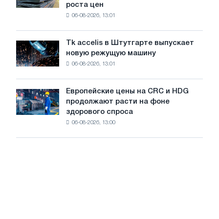
роста цен
катушку
в
06-08-2026, 13:01
в
годы
Италии
Великой
растут,
Отечественной
Tk accelis в Штутгарте выпускает
Tk
несмотря
войны
новую режущую машину
accelis
на
06-08-2026, 13:01
в
летнее
Штутгарте
замедление
выпускает
роста
Европейские цены на CRC и HDG
Европейские
новую
цен
продолжают расти на фоне
цены
режущую
здорового спроса
на
машину
06-08-2026, 13:00
CRC
и
HDG
продолжают
расти
на
фоне
здорового
спроса