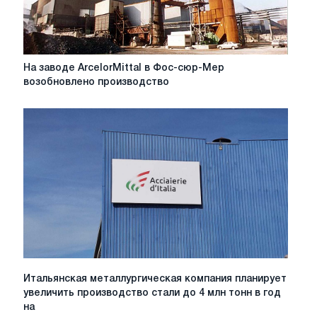
Ilva
в
Италии
На
На заводе ArcelorMittal в Фос-сюр-Мер
заводе
возобновлено производство
ArcelorMittal
в
Фос-
сюр-
Мер
возобновлено
производство
Итальянская
Итальянская металлургическая компания планирует
металлургическая
увеличить производство стали до 4 млн тонн в год
компания
на
планирует