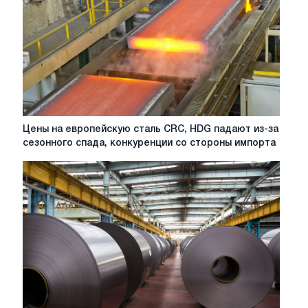
Цены
Цены на европейскую сталь CRC, HDG падают из-за
на
сезонного спада, конкуренции со стороны импорта
европейскую
сталь
CRC,
HDG
падают
из-
за
сезонного
спада,
конкуренции
со