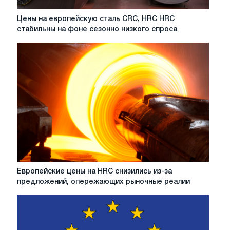
стороны
импорта
Цены
Цены на европейскую сталь CRC, HRC HRC
на
стабильны на фоне сезонно низкого спроса
европейскую
сталь
CRC,
HRC
HRC
стабильны
на
фоне
сезонно
низкого
спроса
Европейские
Европейские цены на HRC снизились из-за
цены
предложений, опережающих рыночные реалии
на
HRC
снизились
из-