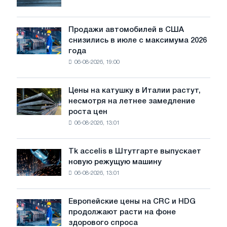
выживут
учетом
только
DDP
ЭДП:
Продажи автомобилей в США
CBAM
Продажи
PwC
снизились в июле с максимума 2026
автомобилей
года
в
06-08-2026, 19:00
США
снизились
в
Цены на катушку в Италии растут,
Цены
июле
несмотря на летнее замедление
на
с
роста цен
катушку
максимума
06-08-2026, 13:01
в
2026
Италии
года
растут,
Tk accelis в Штутгарте выпускает
Tk
несмотря
новую режущую машину
accelis
на
06-08-2026, 13:01
в
летнее
Штутгарте
замедление
выпускает
роста
Европейские цены на CRC и HDG
Европейские
новую
цен
продолжают расти на фоне
цены
режущую
здорового спроса
на