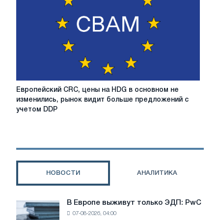
за
предложений,
опережающих
рыночные
реалии
Европейский
Европейский CRC, цены на HDG в основном не
CRC,
изменились, рынок видит больше предложений с
цены
учетом DDP
на
HDG
в
основном
не
изменились,
НОВОСТИ
АНАЛИТИКА
рынок
видит
больше
В Европе выживут только ЭДП: PwC
В
предложений
07-08-2026, 04:00
Европе
с