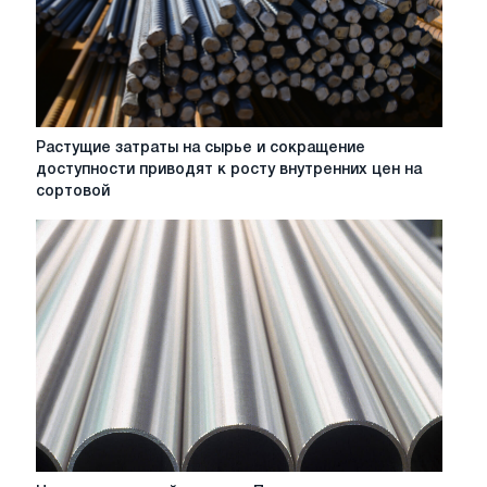
Растущие
Растущие затраты на сырье и сокращение
затраты
доступности приводят к росту внутренних цен на
на
сортовой
сырье
и
сокращение
доступности
приводят
к
росту
внутренних
цен
на
сортовой
прокат
в
Цены