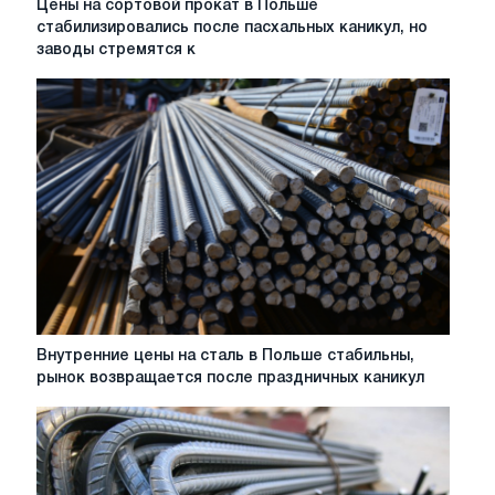
Цены на сортовой прокат в Польше
Польше
на
стабилизировались после пасхальных каникул, но
сортовой
заводы стремятся к
прокат
в
Польше
стабилизировались
после
пасхальных
каникул,
но
заводы
стремятся
к
повышению
Внутренние
Внутренние цены на сталь в Польше стабильны,
цены
рынок возвращается после праздничных каникул
на
сталь
в
Польше
стабильны,