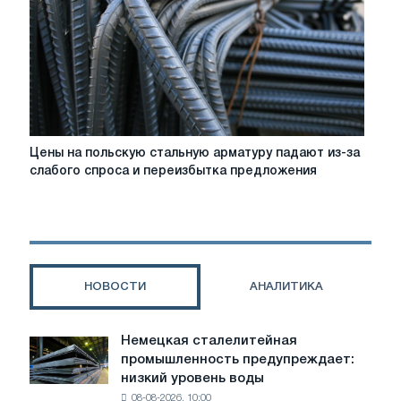
рынок
возвращается
после
праздничных
каникул
Цены
Цены на польскую стальную арматуру падают из-за
на
слабого спроса и переизбытка предложения
польскую
стальную
арматуру
падают
из-
за
НОВОСТИ
АНАЛИТИКА
слабого
спроса
и
Немецкая сталелитейная
Немецкая
переизбытка
промышленность предупреждает:
сталелитейная
предложения
низкий уровень воды
промышленность
08-08-2026, 10:00