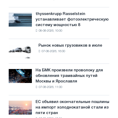
предупреждает:
низкий
уровень
thyssenkrupp Rasselstein
thyssenkrupp
воды
устанавливает фотоэлектрическую
Rasselstein
угрожает
систему мощностью 8
устанавливает
безопасности
08-08-2026, 10:00
фотоэлектрическую
поставок
систему
мощностью
Рынок новых грузовиков в июле
Рынок
8
07-08-2026, 16:00
новых
МВт
грузовиков
для
в
достижения
июле
На БМК произвели проволоку для
целей
На
обновления трамвайных путей
обезуглероживания
БМК
Москвы и Ярославля
произвели
07-08-2026, 11:00
проволоку
для
обновления
ЕС объявил окончательные пошлины
ЕС
трамвайных
на импорт холоднокатаной стали из
объявил
путей
пяти стран
окончательные
Москвы