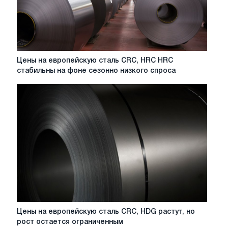
сезонного
спада,
конкуренции
со
стороны
импорта
Цены
Цены на европейскую сталь CRC, HRC HRC
на
стабильны на фоне сезонно низкого спроса
европейскую
сталь
CRC,
HRC
HRC
стабильны
на
фоне
сезонно
низкого
спроса
Цены
Цены на европейскую сталь CRC, HDG растут, но
на
рост остается ограниченным