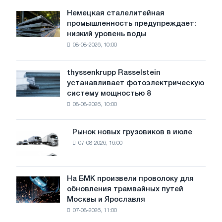
реалии
Немецкая сталелитейная
Немецкая
промышленность предупреждает:
сталелитейная
низкий уровень воды
промышленность
08-08-2026, 10:00
предупреждает:
низкий
уровень
thyssenkrupp Rasselstein
thyssenkrupp
воды
устанавливает фотоэлектрическую
Rasselstein
угрожает
систему мощностью 8
устанавливает
безопасности
08-08-2026, 10:00
фотоэлектрическую
поставок
систему
мощностью
Рынок новых грузовиков в июле
Рынок
8
07-08-2026, 16:00
новых
МВт
грузовиков
для
в
достижения
июле
На БМК произвели проволоку для
целей
На
обновления трамвайных путей
обезуглероживания
БМК
Москвы и Ярославля
произвели
07-08-2026, 11:00
проволоку