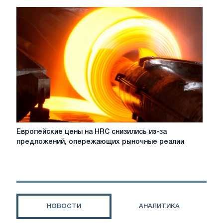
европейскую
сталь
CRC,
HDG
растут,
но
рост
остается
ограниченным
Европейские
Европейские цены на HRC снизились из-за
цены
предложений, опережающих рыночные реалии
на
HRC
снизились
из-
за
предложений,
НОВОСТИ
АНАЛИТИКА
опережающих
рыночные