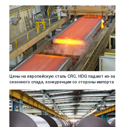
Цены
Цены на европейскую сталь CRC, HDG падают из-за
на
сезонного спада, конкуренции со стороны импорта
европейскую
сталь
CRC,
HDG
падают
из-
за