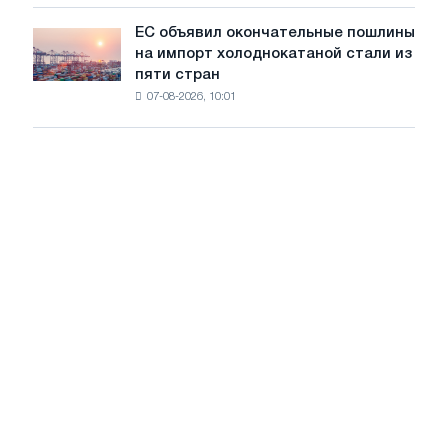
для
обновления
ЕС объявил окончательные пошлины
ЕС
трамвайных
на импорт холоднокатаной стали из
объявил
путей
пяти стран
окончательные
Москвы
07-08-2026, 10:01
пошлины
и
на
Ярославля
импорт
холоднокатаной
стали
из
пяти
стран