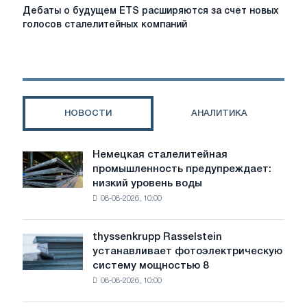
Дебаты
Дебаты о будущем ETS расширяются за счет новых
о
голосов сталелитейных компаний
будущем
ETS
расширяются
за
счет
новых
НОВОСТИ
АНАЛИТИКА
голосов
сталелитейных
компаний
Немецкая сталелитейная
Немецкая
промышленность предупреждает:
сталелитейная
низкий уровень воды
промышленность
08-08-2026, 10:00
предупреждает:
низкий
уровень
thyssenkrupp Rasselstein
thyssenkrupp
воды
устанавливает фотоэлектрическую
Rasselstein
угрожает
систему мощностью 8
устанавливает
безопасности
08-08-2026, 10:00
фотоэлектрическую
поставок
систему