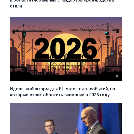
в области глобальных стандартов производства
с
стали
Европой
и
Китаем
в
области
глобальных
стандартов
производства
стали
с
низким
уровнем
выбросов
Идеальный
Идеальный шторм для EU steel: пять событий, на
шторм
которые стоит обратить внимание в 2026 году
для
EU
steel:
пять
событий,
на