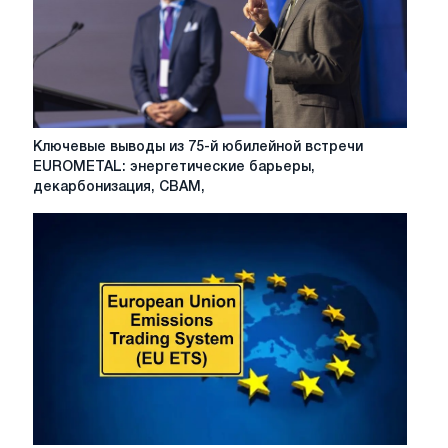
которые
стоит
обратить
внимание
в
2026
году
Ключевые
Ключевые выводы из 75-й юбилейной встречи
выводы
EUROMETAL: энергетические барьеры,
из
декарбонизация, CBAM,
75-
й
юбилейной
встречи
EUROMETAL:
энергетические
барьеры,
декарбонизация,
CBAM,
защита
торговли