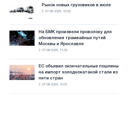
мощностью
Рынок новых грузовиков в июле
Рынок
8
07-08-2026, 16:00
новых
МВт
грузовиков
для
в
достижения
июле
На БМК произвели проволоку для
целей
На
обновления трамвайных путей
обезуглероживания
БМК
Москвы и Ярославля
произвели
07-08-2026, 11:00
проволоку
для
обновления
ЕС объявил окончательные пошлины
ЕС
трамвайных
на импорт холоднокатаной стали из
объявил
путей
пяти стран
окончательные
Москвы
07-08-2026, 10:01
пошлины
и
на
Ярославля
импорт
холоднокатаной
стали
из
пяти
стран