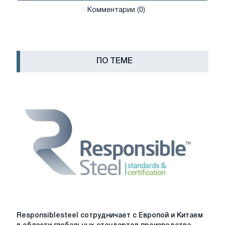
Комментарии (0)
ПО ТЕМЕ
Responsiblesteel
Responsiblesteel сотрудничает с Европой и Китаем
сотрудничает