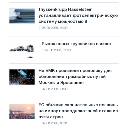
низкий
уровень
thyssenkrupp Rasselstein
thyssenkrupp
воды
устанавливает фотоэлектрическую
Rasselstein
угрожает
систему мощностью 8
устанавливает
безопасности
08-08-2026, 10:00
фотоэлектрическую
поставок
систему
мощностью
Рынок новых грузовиков в июле
Рынок
8
07-08-2026, 16:00
новых
МВт
грузовиков
для
в
достижения
июле
На БМК произвели проволоку для
целей
На
обновления трамвайных путей
обезуглероживания
БМК
Москвы и Ярославля
произвели
07-08-2026, 11:00
проволоку
для
обновления
ЕС объявил окончательные пошлины
ЕС
трамвайных
на импорт холоднокатаной стали из
объявил
путей
пяти стран
окончательные
Москвы
07-08-2026, 10:01
пошлины
и