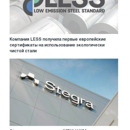
Компания
Компания LESS получила первые европейские
LESS
сертификаты на использование экологически
получила
чистой стали
первые
европейские
сертификаты
на
использование
экологически
чистой
стали
Stegra