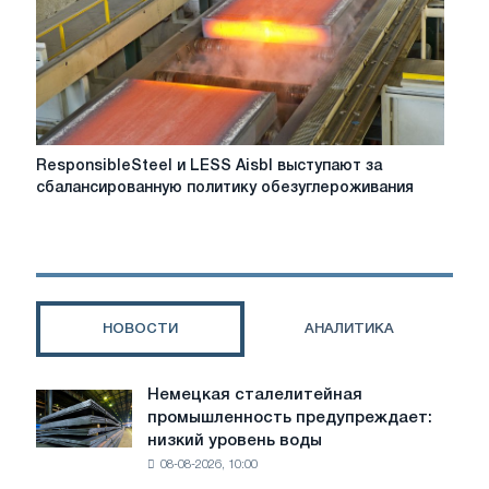
всей
Европе
ResponsibleSteel
ResponsibleSteel и LESS Aisbl выступают за
и
сбалансированную политику обезуглероживания
LESS
Aisbl
выступают
за
сбалансированную
политику
НОВОСТИ
АНАЛИТИКА
обезуглероживания
Немецкая сталелитейная
Немецкая
промышленность предупреждает:
сталелитейная
низкий уровень воды
промышленность
08-08-2026, 10:00
предупреждает: