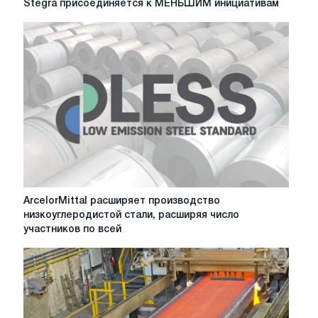
Stegra присоединяется к МЕНЬШИМ инициативам
присоединяется
к
МЕНЬШИМ
инициативам
ArcelorMittal
ArcelorMittal расширяет производство
расширяет
низкоуглеродистой стали, расширяя число
производство
участников по всей
низкоуглеродистой
стали,
расширяя
число
участников
по