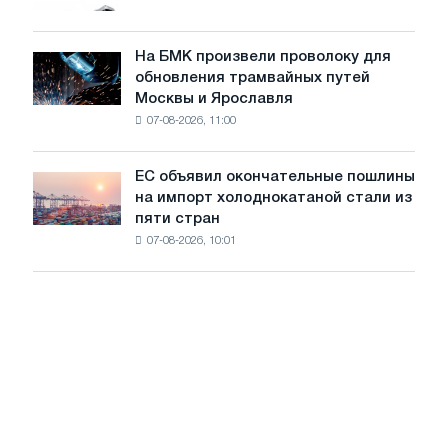
грузовиков
для
в
достижения
июле
На БМК произвели проволоку для
целей
На
обновления трамвайных путей
обезуглероживания
БМК
Москвы и Ярославля
произвели
07-08-2026, 11:00
проволоку
для
обновления
ЕС объявил окончательные пошлины
ЕС
трамвайных
на импорт холоднокатаной стали из
объявил
путей
пяти стран
окончательные
Москвы
07-08-2026, 10:01
пошлины
и
на
Ярославля
импорт
холоднокатаной
стали
из
пяти
стран