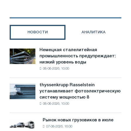
понимание
предложения
ЕС
по
защите
НОВОСТИ
АНАЛИТИКА
стали
Немецкая сталелитейная
Немецкая
промышленность предупреждает:
сталелитейная
низкий уровень воды
промышленность
08-08-2026, 10:00
предупреждает:
низкий
уровень
thyssenkrupp Rasselstein
thyssenkrupp
воды
устанавливает фотоэлектрическую
Rasselstein
угрожает
систему мощностью 8
устанавливает
безопасности
08-08-2026, 10:00
фотоэлектрическую
поставок
систему
мощностью
Рынок новых грузовиков в июле
Рынок
8
07-08-2026, 16:00
новых
МВт