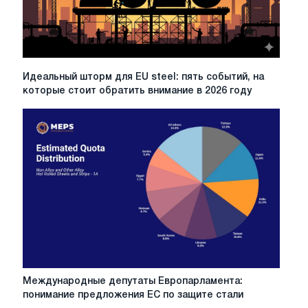
и
региональные
различия
Идеальный
Идеальный шторм для EU steel: пять событий, на
шторм
которые стоит обратить внимание в 2026 году
для
EU
steel:
пять
событий,
на
которые
стоит
обратить
внимание
в
2026
году
Международные
Международные депутаты Европарламента:
депутаты
понимание предложения ЕС по защите стали
Европарламента: