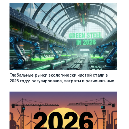
направленное
на
повышение
декарбонизации,
энергоэффективности
и
производства
экологически
чистых
технологий
Глобальные
Глобальные рынки экологически чистой стали в
рынки
2026 году: регулирование, затраты и региональные
экологически
чистой
стали
в
2026
году:
регулирование,
затраты