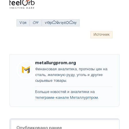
Ѵѻя
ѽѰ
ѵѲрѾѿѵѹёѺѾѹ
Источник
metallurgprom.org
Финансовая аналитика, прогнозы цен на
сталь, железную руду, уголь и другие
сырьевые товары.
Больше новостей и аналитики на
телеграмм-канале Металлургпром
.
Навигация
Опубликовано ранее