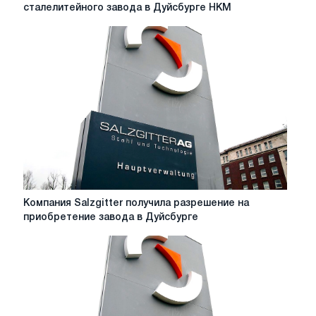
завершает
сталелитейного завода в Дуйсбурге HKM
сделку
по
приобретению
сталелитейного
завода
в
Дуйсбурге
HKM
Компания
Компания Salzgitter получила разрешение на
Salzgitter
приобретение завода в Дуйсбурге
получила
разрешение
на
приобретение
завода
в
Дуйсбурге