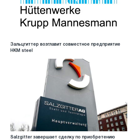
Зальцгиттер
Зальцгиттер возглавит совместное предприятие
возглавит
HKM steel
совместное
предприятие
HKM
steel
Salzgitter
Salzgitter завершает сделку по приобретению