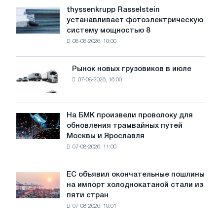
уровень
thyssenkrupp Rasselstein
thyssenkrupp
воды
устанавливает фотоэлектрическую
Rasselstein
угрожает
систему мощностью 8
устанавливает
безопасности
08-08-2026, 10:00
фотоэлектрическую
поставок
систему
мощностью
Рынок новых грузовиков в июле
Рынок
8
07-08-2026, 16:00
новых
МВт
грузовиков
для
в
достижения
июле
На БМК произвели проволоку для
целей
На
обновления трамвайных путей
обезуглероживания
БМК
Москвы и Ярославля
произвели
07-08-2026, 11:00
проволоку
для
обновления
ЕС объявил окончательные пошлины
ЕС
трамвайных
на импорт холоднокатаной стали из
объявил
путей
пяти стран
окончательные
Москвы
07-08-2026, 10:01
пошлины
и
на