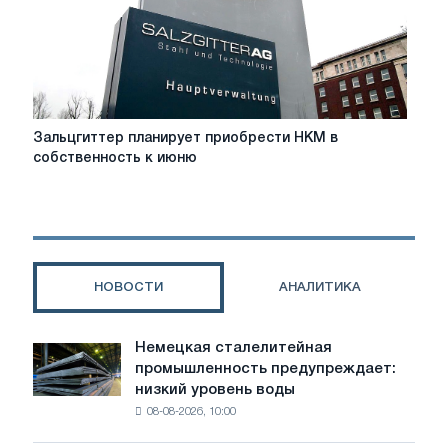
Зальцгиттер
Зальцгиттер планирует приобрести HKM в
планирует
собственность к июню
приобрести
HKM
в
собственность
к
июню
НОВОСТИ
АНАЛИТИКА
Немецкая сталелитейная
Немецкая
промышленность предупреждает:
сталелитейная
низкий уровень воды
промышленность
08-08-2026, 10:00
предупреждает:
низкий