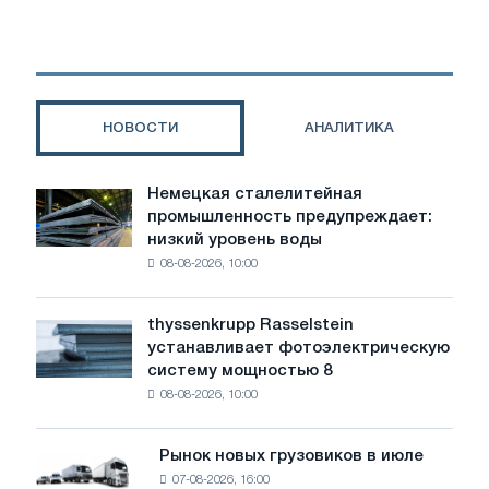
на
листовую
продукцию
с
металлическим
покрытием
НОВОСТИ
АНАЛИТИКА
быстро
сокращаются
Немецкая сталелитейная
Немецкая
промышленность предупреждает:
сталелитейная
низкий уровень воды
промышленность
08-08-2026, 10:00
предупреждает:
низкий
уровень
thyssenkrupp Rasselstein
thyssenkrupp
воды
устанавливает фотоэлектрическую
Rasselstein
угрожает
систему мощностью 8
устанавливает
безопасности
08-08-2026, 10:00
фотоэлектрическую
поставок
систему
мощностью
Рынок новых грузовиков в июле
Рынок
8
07-08-2026, 16:00
новых