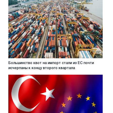
сталь
в
первом
квартале
увеличились,
а
Турция
близка
к
исчерпанию
квоты
на
Большинство
Большинство квот на импорт стали из ЕС почти
сталь
квот
исчерпаны к концу второго квартала
HRC
на
импорт
стали
из
ЕС
почти
исчерпаны
к