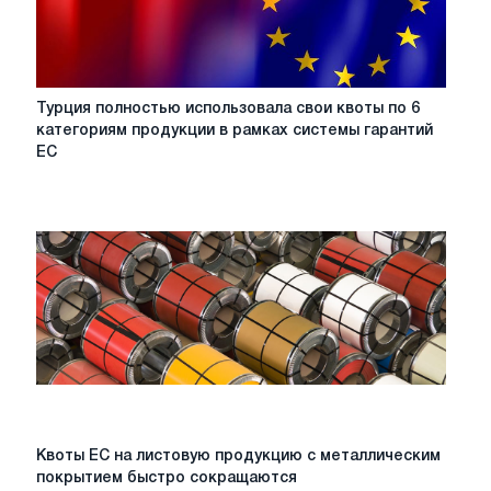
концу
второго
квартала
Турция
Турция полностью использовала свои квоты по 6
полностью
категориям продукции в рамках системы гарантий
использовала
ЕС
свои
квоты
по
6
категориям
продукции
в
рамках
системы
гарантий
ЕС
Квоты
Квоты ЕС на листовую продукцию с металлическим
ЕС
покрытием быстро сокращаются