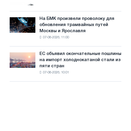
МВт
грузовиков
для
в
достижения
июле
На БМК произвели проволоку для
целей
На
обновления трамвайных путей
обезуглероживания
БМК
Москвы и Ярославля
произвели
07-08-2026, 11:00
проволоку
для
обновления
ЕС объявил окончательные пошлины
ЕС
трамвайных
на импорт холоднокатаной стали из
объявил
путей
пяти стран
окончательные
Москвы
07-08-2026, 10:01
пошлины
и
на
Ярославля
импорт
холоднокатаной
стали
из
пяти
стран