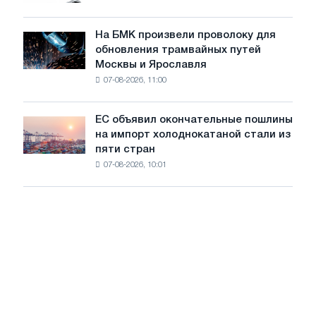
грузовиков
для
в
достижения
июле
На БМК произвели проволоку для
целей
На
обновления трамвайных путей
обезуглероживания
БМК
Москвы и Ярославля
произвели
07-08-2026, 11:00
проволоку
для
обновления
ЕС объявил окончательные пошлины
ЕС
трамвайных
на импорт холоднокатаной стали из
объявил
путей
пяти стран
окончательные
Москвы
07-08-2026, 10:01
пошлины
и
на
Ярославля
импорт
холоднокатаной
стали
из
пяти
стран