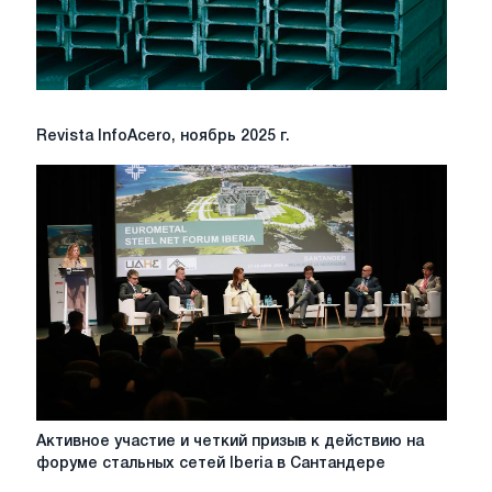
Revista
Revista InfoAcero, ноябрь 2025 г.
InfoAcero,
ноябрь
2025
г.
Активное
Активное участие и четкий призыв к действию на
участие
форуме стальных сетей Iberia в Сантандере
и