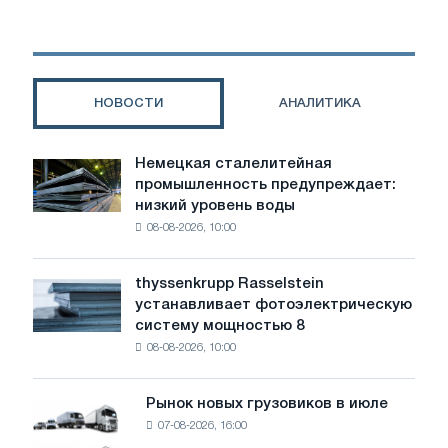
четкий
призыв
к
действию
на
НОВОСТИ
АНАЛИТИКА
форуме
стальных
сетей
Немецкая сталелитейная
Немецкая
Iberia
промышленность предупреждает:
сталелитейная
в
низкий уровень воды
промышленность
Сантандере
08-08-2026, 10:00
предупреждает:
низкий
уровень
thyssenkrupp Rasselstein
thyssenkrupp
воды
устанавливает фотоэлектрическую
Rasselstein
угрожает
систему мощностью 8
устанавливает
безопасности
08-08-2026, 10:00
фотоэлектрическую
поставок
систему
мощностью
Рынок новых грузовиков в июле
Рынок
8
07-08-2026, 16:00
новых
МВт