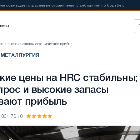
щает отраслевые ограничения с амбициями по борьбе с
📰
Новые 
лизы
рос и высокие запасы ограничивают прибыль
Я МЕТАЛЛУРГИЯ
кие цены на HRC стабильны;
прос и высокие запасы
вают прибыль
:00
76
0