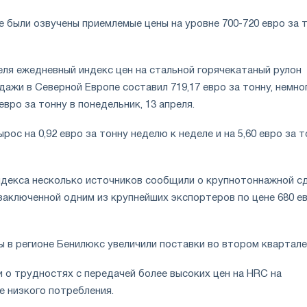
е были озвучены приемлемые цены на уровне 700-720 евро за 
еля ежедневный индекс цен на стальной горячекатаный рулон
дажи в Северной Европе составил 719,17 евро за тонну, немно
евро за тонну в понедельник, 13 апреля.
рос на 0,92 евро за тонну неделю к неделе и на 5,60 евро за 
ндекса несколько источников сообщили о крупнотоннажной с
, заключенной одним из крупнейших экспортеров по цене 680 е
ы в регионе Бенилюкс увеличили поставки во втором квартале
 о трудностях с передачей более высоких цен на HRC на
е низкого потребления.