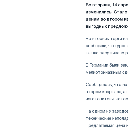
Во вторник, 14 апр
изменились. Стало
ценам во втором к
выгодных предложе
Во вторник торги н
сообщили, что урове
также сдерживало р
В Германии были зак
мелкотоннажным сде
Сообщалось, что на
втором квартале, а 
изготовителя, кото
На одном из заводов
технические неполад
Предлагаемая цена н