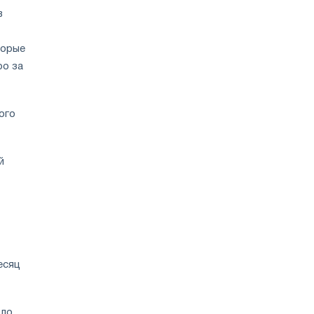
в
торые
ро за
ого
й
есяц
оло