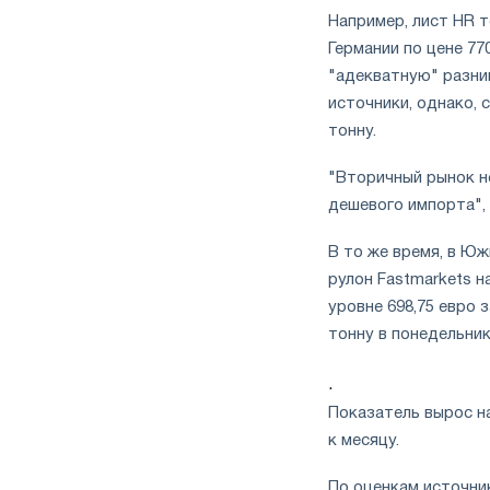
Например, лист HR 
Германии по цене 77
"адекватную" разни
источники, однако, 
тонну.
"Вторичный рынок не
дешевого импорта", 
В то же время, в Ю
рулон Fastmarkets н
уровне 698,75 евро з
тонну в понедельни
.
Показатель вырос на
к месяцу.
По оценкам источни