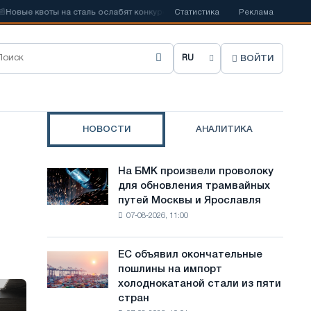
квоты на сталь ослабят конкуренцию в Соединенном Королевстве
Статистика
Реклама
ВОЙТИ
В
ы
б
НОВОСТИ
АНАЛИТИКА
р
а
На БМК произвели проволоку
На
т
для обновления трамвайных
БМК
путей Москвы и Ярославля
произвели
ь
07-08-2026, 11:00
проволоку
я
для
обновления
з
ЕС объявил окончательные
ЕС
трамвайных
пошлины на импорт
объявил
ы
путей
холоднокатаной стали из пяти
окончательные
Москвы
к
стран
пошлины
и