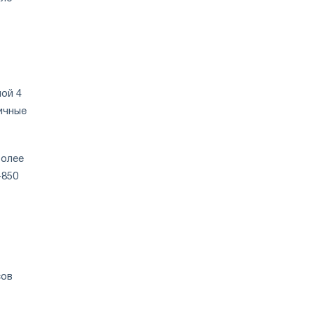
ой 4
ичные
более
-850
сов