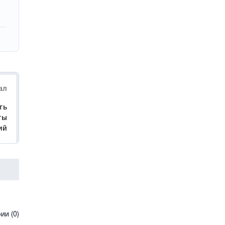
ал
ть
ты
ий
и (0)