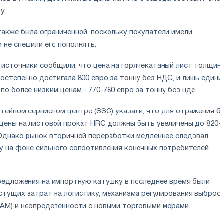
у.
также была ограниченной, поскольку покупатели имели
 не спешили его пополнять.
 источники сообщили, что цена на горячекатаный лист толщин
постепенно достигала 800 евро за тонну без НДС, и лишь един
по более низким ценам - 770-780 евро за тонну без ндс.
тейном сервисном центре (SSC) указали, что для отражения 
 цены на листовой прокат HRC должны быть увеличены до 820
 Однако рынок вторичной переработки медленнее следовал
 на фоне сильного сопротивления конечных потребителей
редложения на импортную катушку в последнее время были
стущих затрат на логистику, механизма регулирования выбро
BAM) и неопределенности с новыми торговыми мерами.