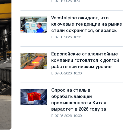
07-08-2026, 10:01
на
с
Ярославля
импорт
а
холоднокатаной
Voestalpine ожидает, что
Voestalpine
стали
й
ключевые тенденции на рынке
ожидает,
из
стали сохранятся, опираясь
что
т
пяти
07-08-2026, 10:01
ключевые
стран
а
тенденции
на
Европейские сталелитейные
Европейские
рынке
компании готовятся к долгой
сталелитейные
стали
работе при низком уровне
компании
сохранятся,
07-08-2026, 10:00
готовятся
опираясь
к
на
долгой
диверсификацию
Спрос на сталь в
Спрос
работе
обрабатывающей
на
при
промышленности Китая
сталь
низком
вырастет в 2026 году за
в
уровне
07-08-2026, 10:00
обрабатывающей
воды
промышленности
Китая