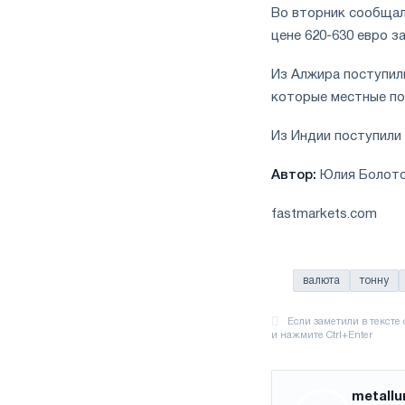
Во вторник сообщал
цене 620-630 евро з
Из Алжира поступили
которые местные по
Из Индии поступили 
Автор:
Юлия Болот
fastmarkets.com
валюта
тонну
metallu