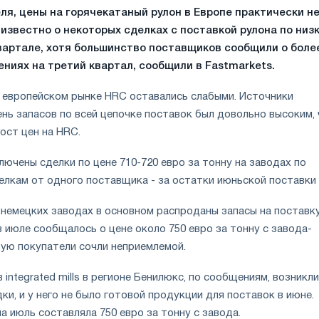
еля, цены на горячекатаный рулон в Европе практически н
 известно о некоторых сделках с поставкой рулона по низ
вартале, хотя большинство поставщиков сообщили о боле
ниях на третий квартал, сообщили в Fastmarkets.
а европейском рынке HRC оставались слабыми. Источники
нь запасов по всей цепочке поставок был довольно высоким,
ост цен на HRC.
лючены сделки по цене 710-720 евро за тонну на заводах по
лкам от одного поставщика - за остатки июньской поставки
 немецких заводах в основном распроданы запасы на поставк
в июле сообщалось о цене около 750 евро за тонну с завода-
рую покупатели сочли неприемлемой.
 integrated mills в регионе Бенилюкс, по сообщениям, возникли
ки, и у него не было готовой продукции для поставок в июне.
а июль составляла 750 евро за тонну с завода.