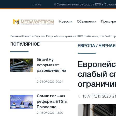
родистой стали на
📰
Сомнительная реформа ETS в Брюсселе совме
Новости
Объявления
Пресс-ре
Главная
/
Новости
/
Европа
/ Европейские цены на HRC стабильны; слабый сп
ПОПУЛЯРНОЕ
ЕВРОПА / ЧЕРНА
GravitHy
GravitHy
Европейс
оформляет
оформляет
разрешения на
разрешения
слабый с
...
на
24-07-2026, 20:01
ограничи
строительство
завода
по
Сомнительная
15 АПРЕЛЯ 2026, 21
Сомнительная
производству
реформа ETS в
реформа
низкоуглеродистой
Брюсселе ...
ETS
стали
18-07-2026, 13:00
в
на