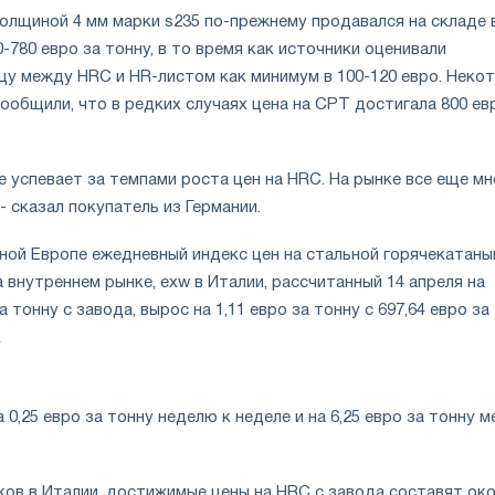
толщиной 4 мм марки s235 по-прежнему продавался на складе 
0-780 евро за тонну, в то время как источники оценивали
цу между HRC и HR-листом как минимум в 100-120 евро. Неко
сообщили, что в редких случаях цена на СРТ достигала 800 ев
 успевает за темпами роста цен на HRC. На рынке все еще мн
- сказал покупатель из Германии.
жной Европе ежедневный индекс цен на стальной горячекатаны
а внутреннем рынке, exw в Италии, рассчитанный 14 апреля на
а тонну с завода, вырос на 1,11 евро за тонну с 697,64 евро за
к
 0,25 евро за тонну неделю к неделе и на 6,25 евро за тонну м
ков в Италии, достижимые цены на HRC с завода составят ок