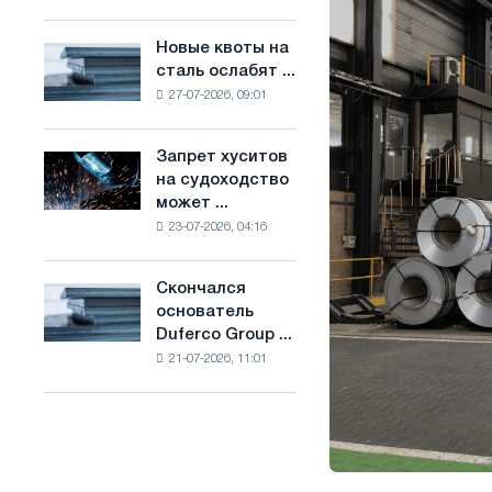
Брюсселе
основе
совмещает
водорода
Новые квоты на
Новые
отраслевые
во
сталь ослабят ...
квоты
ограничения
Франции
27-07-2026, 09:01
на
с
сталь
амбициями
ослабят
по
Запрет хуситов
Запрет
конкуренцию
борьбе
на судоходство
хуситов
в
с
может ...
на
Соединенном
изменением
23-07-2026, 04:16
судоходство
Королевстве
климата
может
нарушить
Скончался
Скончался
импорт
основатель
основатель
Саудовской
Duferco Group ...
Duferco
стали
21-07-2026, 11:01
Group
Бруно
Больфо