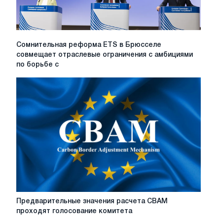
Сомнительная
Сомнительная реформа ETS в Брюсселе
реформа
совмещает отраслевые ограничения с амбициями
ETS
по борьбе с
в
Брюсселе
совмещает
отраслевые
ограничения
с
амбициями
по
борьбе
с
изменением
климата
Предварительные
Предварительные значения расчета CBAM
значения
проходят голосование комитета
расчета