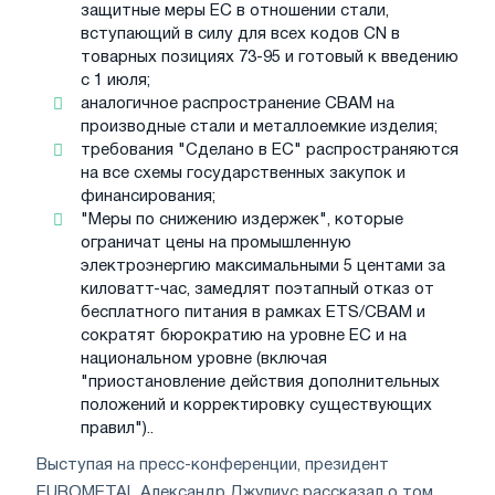
защитные меры ЕС в отношении стали,
вступающий в силу для всех кодов CN в
товарных позициях 73-95 и готовый к введению
с 1 июля;
аналогичное распространение CBAM на
производные стали и металлоемкие изделия;
требования "Сделано в ЕС" распространяются
на все схемы государственных закупок и
финансирования;
"Меры по снижению издержек", которые
ограничат цены на промышленную
электроэнергию максимальными 5 центами за
киловатт-час, замедлят поэтапный отказ от
бесплатного питания в рамках ETS/CBAM и
сократят бюрократию на уровне ЕС и на
национальном уровне (включая
"приостановление действия дополнительных
положений и корректировку существующих
правил")..
Выступая на пресс-конференции, президент
EUROMETAL Александр Джулиус рассказал о том,