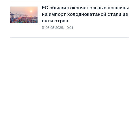
обновления
ЕС объявил окончательные пошлины
ЕС
трамвайных
на импорт холоднокатаной стали из
объявил
путей
пяти стран
окончательные
Москвы
07-08-2026, 10:01
пошлины
и
на
Ярославля
импорт
холоднокатаной
стали
из
пяти
стран