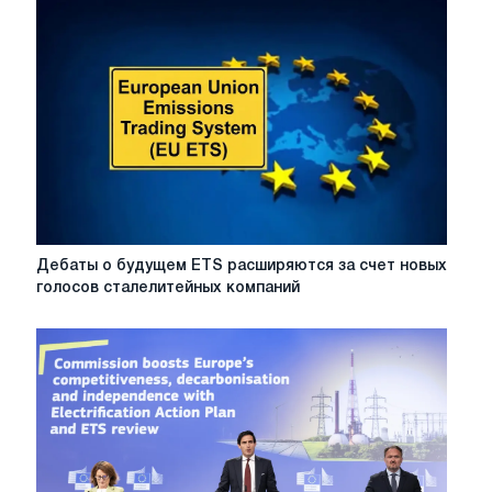
Дебаты
Дебаты о будущем ETS расширяются за счет новых
о
голосов сталелитейных компаний
будущем
ETS
расширяются
за
счет
новых
голосов
сталелитейных
компаний