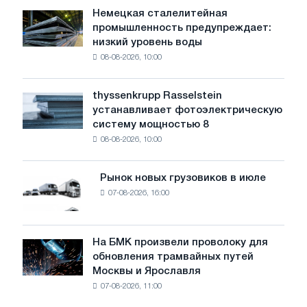
Немецкая сталелитейная
Немецкая
промышленность предупреждает:
сталелитейная
низкий уровень воды
промышленность
08-08-2026, 10:00
предупреждает:
низкий
уровень
thyssenkrupp Rasselstein
thyssenkrupp
воды
устанавливает фотоэлектрическую
Rasselstein
угрожает
систему мощностью 8
устанавливает
безопасности
08-08-2026, 10:00
фотоэлектрическую
поставок
систему
мощностью
Рынок новых грузовиков в июле
Рынок
8
07-08-2026, 16:00
новых
МВт
грузовиков
для
в
достижения
июле
На БМК произвели проволоку для
целей
На
обновления трамвайных путей
обезуглероживания
БМК
Москвы и Ярославля
произвели
07-08-2026, 11:00
проволоку
для