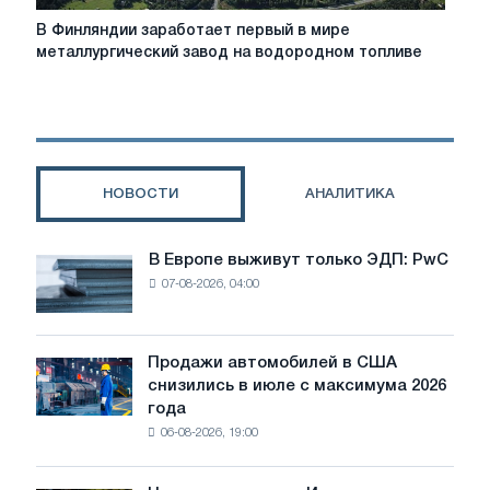
В
В Финляндии заработает первый в мире
Финляндии
металлургический завод на водородном топливе
заработает
первый
в
мире
металлургический
завод
НОВОСТИ
АНАЛИТИКА
на
водородном
топливе
В Европе выживут только ЭДП: PwC
В
07-08-2026, 04:00
Европе
выживут
только
ЭДП:
Продажи автомобилей в США
Продажи
PwC
снизились в июле с максимума 2026
автомобилей
года
в
06-08-2026, 19:00
США
снизились
в