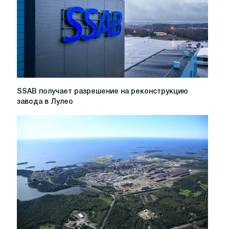
и
поставок
в
первом
квартале
2026
года
SSAB
SSAB получает разрешение на реконструкцию
получает
завода в Лулео
разрешение
на
реконструкцию
завода
в
Лулео