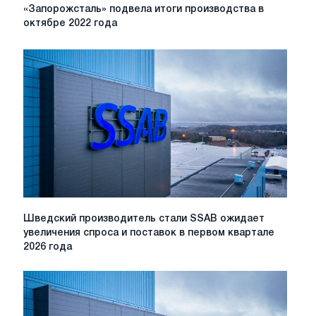
«Запорожсталь»
«Запорожсталь» подвела итоги производства в
подвела
октябре 2022 года
итоги
производства
в
октябре
2022
года
Шведский
Шведский производитель стали SSAB ожидает
производитель
увеличения спроса и поставок в первом квартале
стали
2026 года
SSAB
ожидает
увеличения
спроса