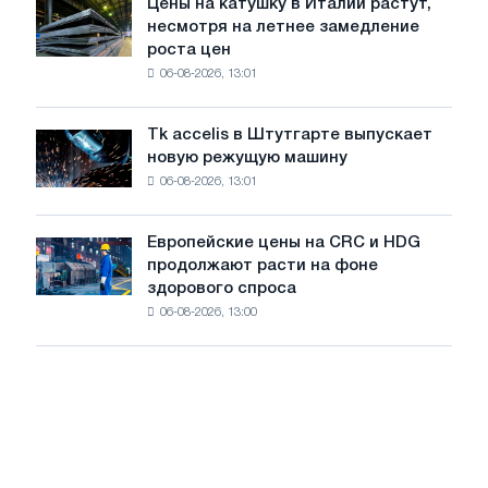
Цены на катушку в Италии растут,
Цены
июле
несмотря на летнее замедление
на
с
роста цен
катушку
максимума
06-08-2026, 13:01
в
2026
Италии
года
растут,
Tk accelis в Штутгарте выпускает
Tk
несмотря
новую режущую машину
accelis
на
06-08-2026, 13:01
в
летнее
Штутгарте
замедление
выпускает
роста
Европейские цены на CRC и HDG
Европейские
новую
цен
продолжают расти на фоне
цены
режущую
здорового спроса
на
машину
06-08-2026, 13:00
CRC
и
HDG
продолжают
расти
на
фоне
здорового