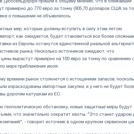
 в Дюссельдорфе пришли к общему мнению, что в ближайшие
т примерно до 770 евро за тонну (905,70 долларов США за то
вке о повышении не объявлялось.
итных мер, которые должны вступить в силу этим летом
мпорт, как ожидается, будет становиться все более сложным
ставки из Европы останутся единственной реальной альтернат
астников рынка. Несколько источников ожидают, что
цены вырастут примерно на 100 евро за тонну по сравнению 
по мере приближения июля.
ому времени рынок столкнется с истощением запасов, посколь
ли израсходованы импортные закупки, и у него не будет бол
вы дорогим катушкам из ЕС.
ю геополитическую обстановку, новые защитные меры будут
бъеме, что значительно сократит квоты. "Это станет ударом 
компаний", - говорит источник в одном крупном сервисном це