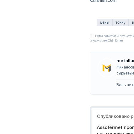
kallanish.com
цены
тонну
в
metallu
Финансов
сырьевые
Больше н
Навигация
Опубликовано р
Assofermet про
негативную дин