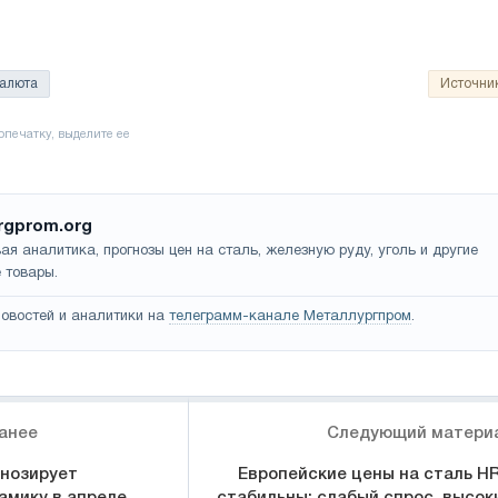
алюта
Источни
rgprom.org
ая аналитика, прогнозы цен на сталь, железную руду, уголь и другие
 товары.
овостей и аналитики на
телеграмм-канале Металлургпром
.
анее
Следующий матери
гнозирует
Европейские цены на сталь H
амику в апреле
стабильны; слабый спрос, высок