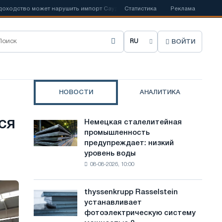
о может нарушить импорт Саудовской стали
Статистика
📰
Испанский Acerinox о
Реклама
ВОЙТИ
В
ы
б
НОВОСТИ
АНАЛИТИКА
р
а
ся
Немецкая сталелитейная
Немецкая
т
промышленность
сталелитейная
предупреждает: низкий
промышленность
ь
уровень воды
предупреждает:
я
08-08-2026, 10:00
низкий
уровень
з
воды
thyssenkrupp Rasselstein
thyssenkrupp
ы
угрожает
устанавливает
Rasselstein
безопасности
к
фотоэлектрическую систему
устанавливает
поставок