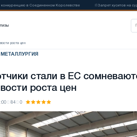
нцию в Соединенном Королевстве
📰
Запрет хуситов на судоходств
лизы
вости роста цен
Я МЕТАЛЛУРГИЯ
тчики стали в ЕС сомневают
ивости роста цен
:00
84
0