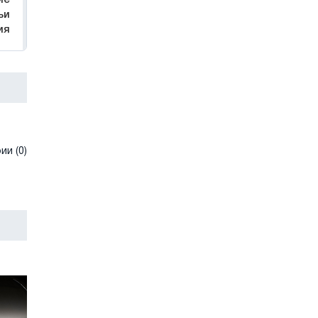
ьи
ия
и (0)