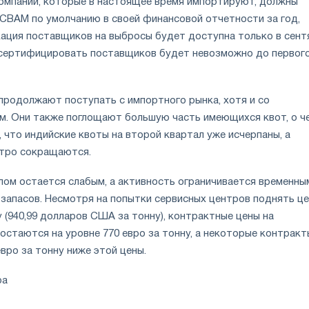
компании, которые в настоящее время импортируют, должны
 CBAM по умолчанию в своей финансовой отчетности за год,
ация поставщиков на выбросы будет доступна только в сент
о сертифицировать поставщиков будет невозможно до первог
продолжают поступать с импортного рынка, хотя и со
м. Они также поглощают большую часть имеющихся квот, о ч
 что индийские квоты на второй квартал уже исчерпаны, а
стро сокращаются.
елом остается слабым, а активность ограничивается временны
 запасов. Несмотря на попытки сервисных центров поднять ц
у (940,99 долларов США за тонну), контрактные цены на
остаются на уровне 770 евро за тонну, а некоторые контракт
вро за тонну ниже этой цены.
ра