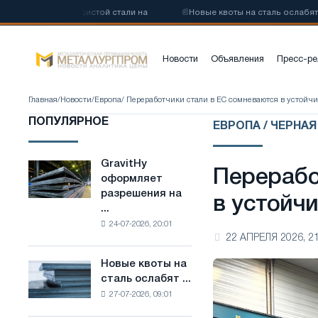
коуглеродистой стали на
📰
Новые квоты на сталь ослабят конкуре
Новости
Объявления
Пресс-ре
Главная
/
Новости
/
Европа
/ Переработчики стали в ЕС сомневаются в устойчи
ПОПУЛЯРНОЕ
ЕВРОПА / ЧЕРНА
GravitHy
GravitHy
Перерабо
оформляет
оформляет
разрешения на
разрешения
в устойч
...
на
24-07-2026, 20:01
строительство
22 АПРЕЛЯ 2026, 21
завода
по
Новые квоты на
Новые
производству
сталь ослабят ...
квоты
низкоуглеродистой
27-07-2026, 09:01
на
стали
сталь
на