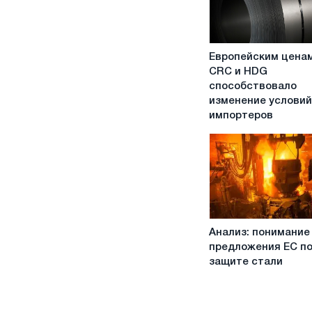
Европейским
Европейским ценам
ценам
CRC и HDG
на
способствовало
CRC
изменение условий
и
импортеров
HDG
способствовало
изменение
условий
для
импортеров
Анализ:
Анализ: понимание
понимание
предложения ЕС п
предложения
защите стали
ЕС
по
защите