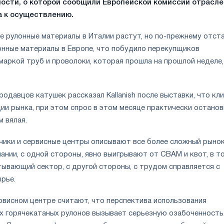
ости, о которой сообщили Европейской комиссии отрасл
а к осуществлению.
е рулонные материалы в Италии растут, но по-прежнему отст
лонные материалы в Европе, что побудило перекупщиков
маркой труб и проволоки, которая прошла на прошлой неделе,
родавцов катушек рассказал Kallanish после выставки, что кл
и рынка, при этом спрос в этом месяце практически останов
м вялая.
чики и сервисные центры описывают все более сложный рынок
нии, с одной стороны, явно выигрывают от CBAM и квот, в т
тывающий сектор, с другой стороны, с трудом справляется с
рье.
рвисном центре считают, что перспектива использования
х горячекатаных рулонов вызывает серьезную озабоченность