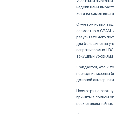
Участники выставки
недели цены вырасту
хотя на самой выста
С учетом новых защ
совместно с CBAM, и
результате чего по
для большинства уч
запрашиваемые HRC 
текущими уровнями 
Ожидается, что к т
последние месяцы бы
дешевой альтернати
Несмотря на сложну
приняты в полном о
всех сталелитейных 