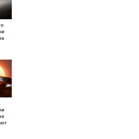
го
ки
на
я
ки
на
ают