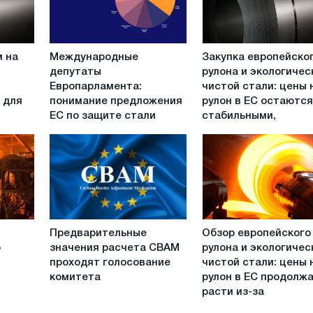
Международные
Закупка
 на
Международные
Закупка европейско
депутаты
европейского
депутаты
рулона и экологичес
Европарламента:
рулона
Европарламента:
чистой стали: цены 
понимание
и
 для
понимание предложения
рулон в ЕС остаютс
предложения
экологически
ЕС по защите стали
стабильными,
ЕС
чистой
по
стали:
защите
цены
стали
на
рулон
в
ЕС
Предварительные
Обзор
остаются
Предварительные
Обзор европейского
значения
европейского
стабильными,
о
значения расчета CBAM
рулона и экологичес
расчета
рулона
поскольку
проходят голосование
чистой стали: цены 
CBAM
и
заводы
комитета
рулон в ЕС продолж
проходят
экологически
нацелены
расти из-за
голосование
чистой
на