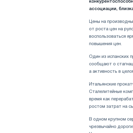
конкурентоспособн
ассоциации, близк
Цены на производны
от роста цен на ру
воспользоваться яр
повышения цен.
Один из испанских п
сообщают о стагнаци
а активность в цело
Итальянские прокат
Сталелитейные компа
время как перераба
ростом затрат на сы
В одном крупном се
чрезвычайно дороги