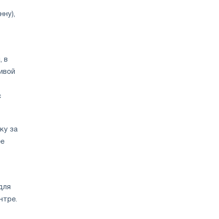
нну),
, в
ивой
с
ку за
ее
для
нтре.