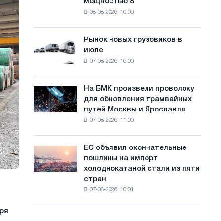
мощностью 8
фотоэлектрическую
с
08-08-2026, 10:00
систему
а
мощностью
8
й
Рынок новых грузовиков в
Рынок
МВт
июле
новых
т
для
07-08-2026, 16:00
грузовиков
достижения
а
в
целей
июле
обезуглероживания
На БМК произвели проволоку
На
для обновления трамвайных
БМК
путей Москвы и Ярославля
произвели
07-08-2026, 11:00
проволоку
для
обновления
ЕС объявил окончательные
ЕС
трамвайных
пошлины на импорт
объявил
путей
холоднокатаной стали из пяти
окончательные
Москвы
стран
пошлины
и
07-08-2026, 10:01
на
Ярославля
импорт
ря
холоднокатаной