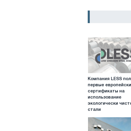
Компания
Компания LESS по
LESS
первые европейск
получила
сертификаты на
первые
использование
европейские
экологически чист
сертификаты
стали
на
использование
экологически