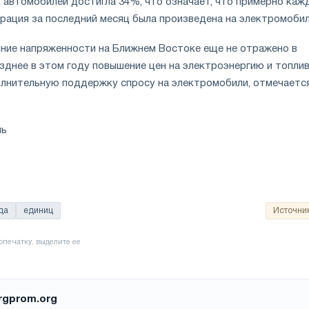
 автомобилей достигла 34%, что означает, что примерно каж
трация за последний месяц была произведена на электромобил
яние напряженности на Ближнем Востоке еще не отражено в
зднее в этом году повышение цен на электроэнергию и топли
лнительную поддержку спросу на электромобили, отмечается
ль
да
единиц
Источни
rgprom.org