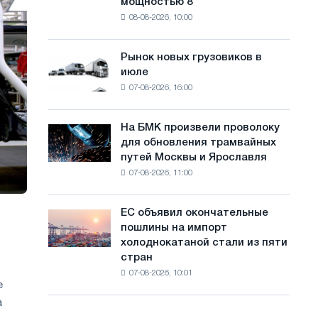
мощностью 8
фотоэлектрическую
с
08-08-2026, 10:00
систему
а
мощностью
8
й
Рынок новых грузовиков в
Рынок
МВт
июле
новых
т
для
07-08-2026, 16:00
грузовиков
достижения
а
в
целей
июле
обезуглероживания
На БМК произвели проволоку
На
для обновления трамвайных
БМК
путей Москвы и Ярославля
произвели
07-08-2026, 11:00
проволоку
для
обновления
ЕС объявил окончательные
ЕС
трамвайных
пошлины на импорт
объявил
путей
холоднокатаной стали из пяти
окончательные
Москвы
стран
пошлины
и
07-08-2026, 10:01
на
Ярославля
е
импорт
а
холоднокатаной