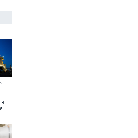
е
 и
й