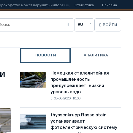
одство может нарушить импорт Саудовской стали
Статистика
📰
Реклама
Испанский Aceri
ВОЙТИ
В
ы
б
НОВОСТИ
АНАЛИТИКА
р
а
и
Немецкая сталелитейная
Немецкая
т
промышленность
сталелитейная
предупреждает: низкий
промышленность
ь
уровень воды
предупреждает:
я
08-08-2026, 10:00
низкий
уровень
з
воды
thyssenkrupp Rasselstein
thyssenkrupp
ы
угрожает
устанавливает
Rasselstein
безопасности
к
фотоэлектрическую систему
устанавливает
поставок