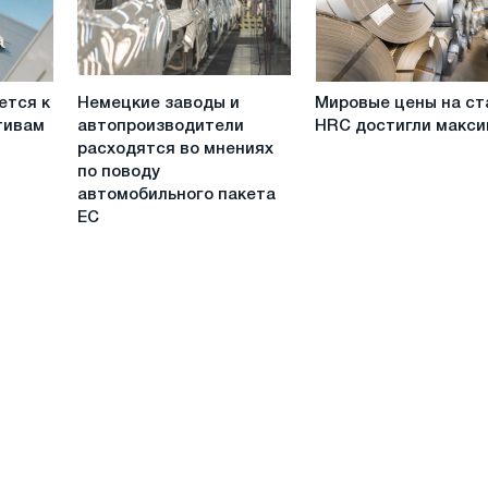
деятельность
малых
и
средних
Немецкие
Мировые
предприятий
ется к
Немецкие заводы и
Мировые цены на ст
заводы
цены
тивам
автопроизводители
HRC достигли макс
и
на
расходятся во мнениях
автопроизводители
сталь
по поводу
расходятся
HRC
автомобильного пакета
во
достигли
ЕС
мнениях
максимума
по
поводу
автомобильного
пакета
ЕС