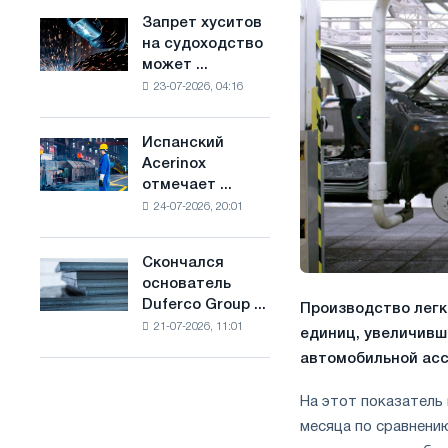
ослабят
основе
Запрет хуситов
Запрет
конкуренцию
водорода
на судоходство
хуситов
в
во
может ...
на
Соединенном
Франции
23-07-2026, 04:16
судоходство
Королевстве
может
нарушить
Испанский
Испанский
импорт
Acerinox
Acerinox
Саудовской
отмечает ...
отмечает
стали
24-07-2026, 20:01
положительную
динамику
во
Скончался
Скончался
втором
основатель
основатель
полугодии
Duferco Group ...
Производство легк
Duferco
по
21-07-2026, 11:01
Group
единиц, увеличивш
торговым
Бруно
мерам
автомобильной асс
Больфо
и
поддержке
На этот показатель
CBAM
месяца по сравнени