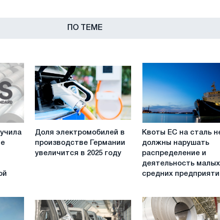
ПО ТЕМЕ
Доля
Квоты
лучила
Доля электромобилей в
Квоты ЕС на сталь н
электромобилей
ЕС
ие
производстве Германии
должны нарушать
в
на
увеличится в 2025 году
распределение и
производстве
сталь
деятельность малых
Германии
не
ой
средних предприяти
увеличится
должны
в
нарушать
2025
распределение
году
и