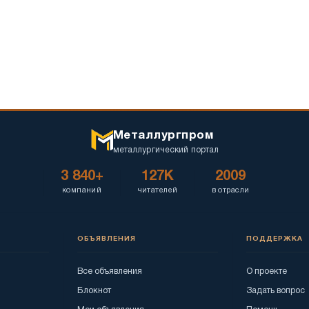
Металлургпром
металлургический портал
3 840+
127K
2009
компаний
читателей
в отрасли
ОБЪЯВЛЕНИЯ
ПОДДЕРЖКА
Все объявления
О проекте
Блокнот
Задать вопрос