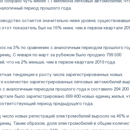
о собрано чуть менее 1,1 миллиона легковых автомобилей, чт
налогичный период прошлого года.
изводство остается значительно ниже уровня, существовавш
л этот показатель был на 16% ниже, чем в первом квартале 20
рос на 3% по сравнению с аналогичным периодом прошлого го
диниц. С января по март за рубежом было продано 799 500
й, что на 2% меньше, чем в первом квартале 2019 года.
еткая тенденция к росту числа зарегистрированных новых
те количество зарегистрированных легковых автомобилей вы
 с аналогичным периодом прошлого года и составило 294 200
артале было зарегистрировано 699 400 новых единиц жилья, ч
соответствующий период предыдущего года.
 число новых регистраций электромобилей выросло на 46% и
единиц. Таким образом, доля электромобилей в общем количес