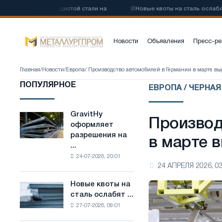
у низкоуглеродистой стали на
📰
Новые квоты на сталь ослабят ко
Новости
Объявления
Пресс-ре
Главная
/
Новости
/
Европа
/ Производство автомобилей в Германии в марте вы
ПОПУЛЯРНОЕ
ЕВРОПА / ЧЕРНА
GravitHy
GravitHy
Производ
оформляет
оформляет
разрешения на
разрешения
в марте 
...
на
24-07-2026, 20:01
строительство
24 АПРЕЛЯ 2026, 03
завода
по
Новые квоты на
Новые
производству
сталь ослабят ...
квоты
низкоуглеродистой
27-07-2026, 09:01
на
стали
сталь
на