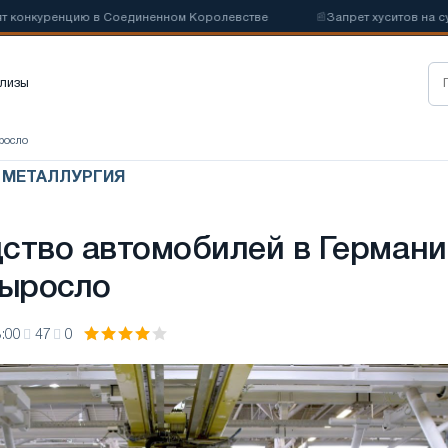
нкуренцию в Соединенном Королевстве
📰
Запрет хуситов на судох
лизы
росло
Я МЕТАЛЛУРГИЯ
ство автомобилей в Германи
выросло
:00
47
0