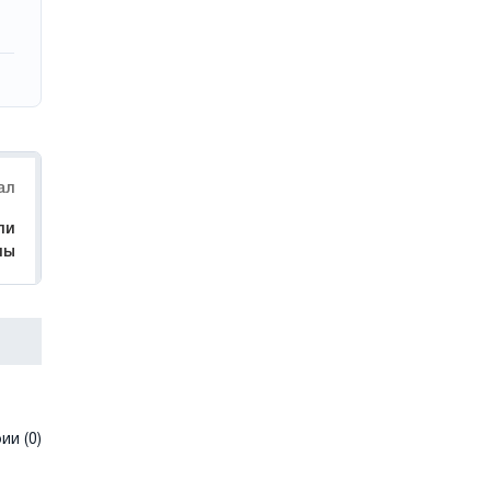
ал
ли
ны
и (0)