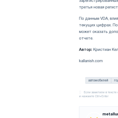
зарегистрированных
третья новая регис
По данным VDA, вли
текущих цифрах. По
может оказать допо
отчете.
Автор:
Кристиан Ке
kallanish.com
автомобилей
го
metallu