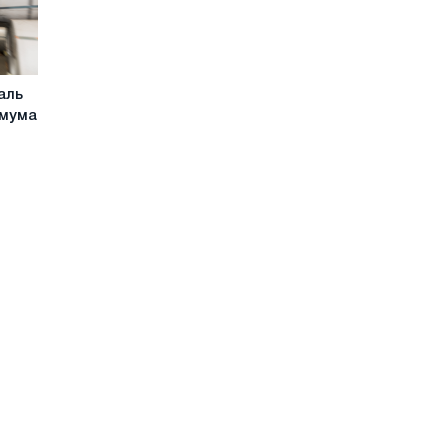
аль
имума