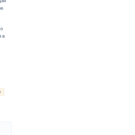
дая
е.
во
 в
к