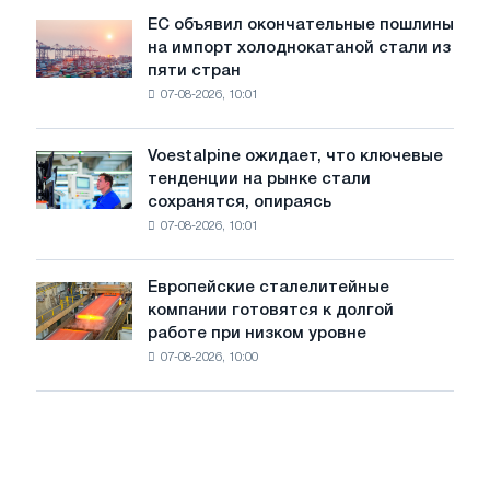
обновления
ЕС объявил окончательные пошлины
ЕС
трамвайных
на импорт холоднокатаной стали из
объявил
путей
пяти стран
окончательные
Москвы
07-08-2026, 10:01
пошлины
и
на
Ярославля
импорт
Voestalpine ожидает, что ключевые
Voestalpine
холоднокатаной
тенденции на рынке стали
ожидает,
стали
сохранятся, опираясь
что
из
07-08-2026, 10:01
ключевые
пяти
тенденции
стран
на
Европейские сталелитейные
Европейские
рынке
компании готовятся к долгой
сталелитейные
стали
работе при низком уровне
компании
сохранятся,
07-08-2026, 10:00
готовятся
опираясь
к
на
долгой
диверсификацию
работе
при
низком