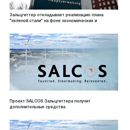
Зальцгиттер
Зальцгиттер откладывает реализацию плана
откладывает
"зеленой стали" на фоне экономических и
реализацию
плана
"зеленой
стали"
на
фоне
экономических
и
нормативных
трудностей
Проект
Проект SALCOS Зальцгиттера получит
SALCOS
дополнительные средства
Зальцгиттера
получит
дополнительные
средства