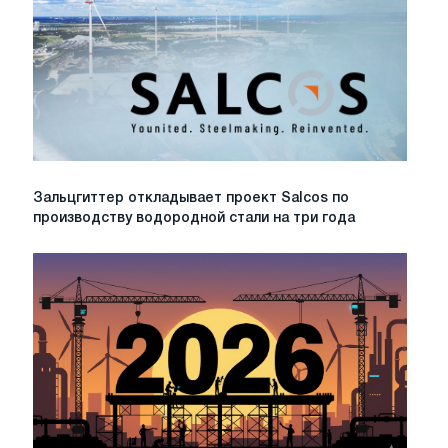
Зальцгиттер
Зальцгиттер откладывает проект Salcos по
откладывает
производству водородной стали на три года
проект
Salcos
по
производству
водородной
стали
на
три
года