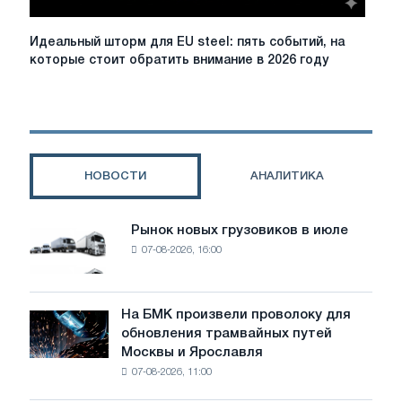
Идеальный
Идеальный шторм для EU steel: пять событий, на
шторм
которые стоит обратить внимание в 2026 году
для
EU
steel:
пять
событий,
на
НОВОСТИ
АНАЛИТИКА
которые
стоит
обратить
Рынок новых грузовиков в июле
Рынок
внимание
07-08-2026, 16:00
новых
в
грузовиков
2026
в
году
июле
На БМК произвели проволоку для
На
обновления трамвайных путей
БМК
Москвы и Ярославля
произвели
07-08-2026, 11:00
проволоку
для