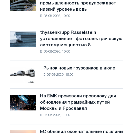
конкуренции
промышленность предупреждает:
сталелитейная
со
низкий уровень воды
промышленность
стороны
08-08-2026, 10:00
предупреждает:
импорта
низкий
уровень
thyssenkrupp Rasselstein
thyssenkrupp
воды
устанавливает фотоэлектрическую
Rasselstein
угрожает
систему мощностью 8
устанавливает
безопасности
08-08-2026, 10:00
фотоэлектрическую
поставок
систему
мощностью
Рынок новых грузовиков в июле
Рынок
8
07-08-2026, 16:00
новых
МВт
грузовиков
для
в
достижения
июле
На БМК произвели проволоку для
целей
На
обновления трамвайных путей
обезуглероживания
БМК
Москвы и Ярославля
произвели
07-08-2026, 11:00
проволоку
для
обновления
ЕС объявил окончательные пошлины