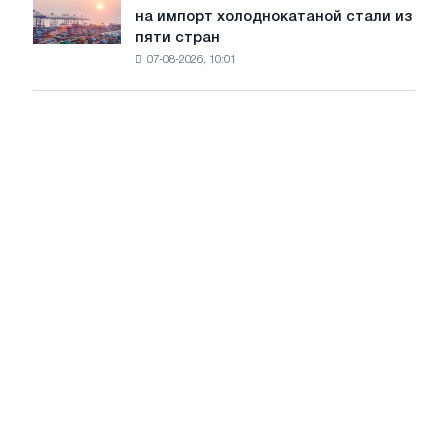
ЕС
трамвайных
на импорт холоднокатаной стали из
объявил
путей
пяти стран
окончательные
Москвы
07-08-2026, 10:01
пошлины
и
на
Ярославля
импорт
холоднокатаной
стали
из
пяти
стран