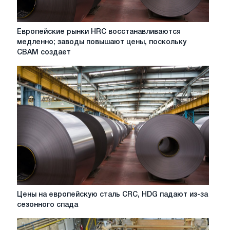
Европейские
Европейские рынки HRC восстанавливаются
рынки
медленно; заводы повышают цены, поскольку
HRC
CBAM создает
восстанавливаются
медленно;
заводы
повышают
цены,
поскольку
CBAM
создает
структурную
нагрузку
на
импорт
Цены
Цены на европейскую сталь CRC, HDG падают из-за
на
сезонного спада
европейскую
сталь