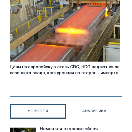
CRC,
HDG
падают
из-
за
сезонного
спада
Цены
Цены на европейскую сталь CRC, HDG падают из-за
на
сезонного спада, конкуренции со стороны импорта
европейскую
сталь
CRC,
HDG
падают
из-
НОВОСТИ
АНАЛИТИКА
за
сезонного
спада,
Немецкая сталелитейная
Немецкая