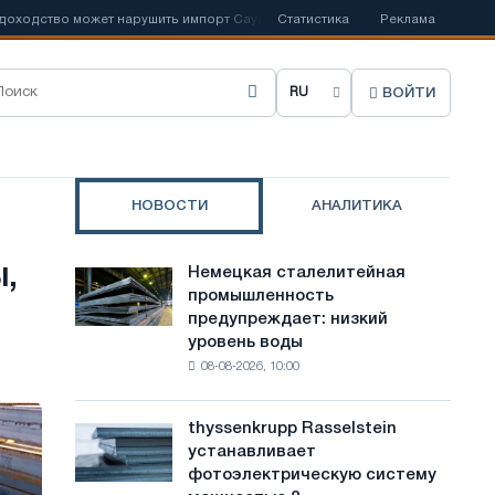
дство может нарушить импорт Саудовской стали
Статистика
📰
Испанский Acerin
Реклама
ВОЙТИ
В
ы
б
НОВОСТИ
АНАЛИТИКА
р
а
,
Немецкая сталелитейная
Немецкая
т
промышленность
сталелитейная
предупреждает: низкий
промышленность
ь
уровень воды
предупреждает:
я
08-08-2026, 10:00
низкий
уровень
з
воды
thyssenkrupp Rasselstein
thyssenkrupp
ы
угрожает
устанавливает
Rasselstein
безопасности
к
фотоэлектрическую систему
устанавливает
поставок