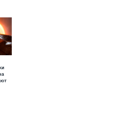
ки
на
ают