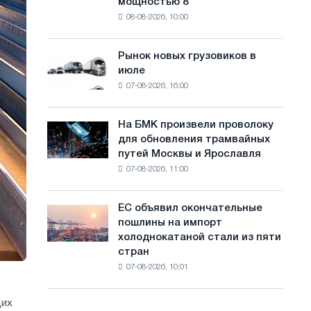
мощностью 8
фотоэлектрическую
с
08-08-2026, 10:00
систему
а
мощностью
8
й
Рынок новых грузовиков в
Рынок
МВт
июле
новых
т
для
07-08-2026, 16:00
грузовиков
достижения
а
в
целей
июле
обезуглероживания
На БМК произвели проволоку
На
для обновления трамвайных
БМК
путей Москвы и Ярославля
произвели
07-08-2026, 11:00
проволоку
для
обновления
ЕС объявил окончательные
ЕС
трамвайных
пошлины на импорт
объявил
путей
холоднокатаной стали из пяти
окончательные
Москвы
стран
пошлины
и
07-08-2026, 10:01
на
Ярославля
импорт
холоднокатаной
щих