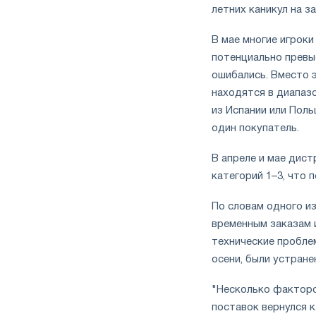
летних каникул на з
В мае многие игроки
потенциально превыс
ошибались. Вместо э
находятся в диапаз
из Испании или Поль
один покупатель.
В апреле и мае дис
категорий 1–3, что
По словам одного и
временным заказам и
технические пробле
осени, были устране
"Несколько факторов
поставок вернулся к