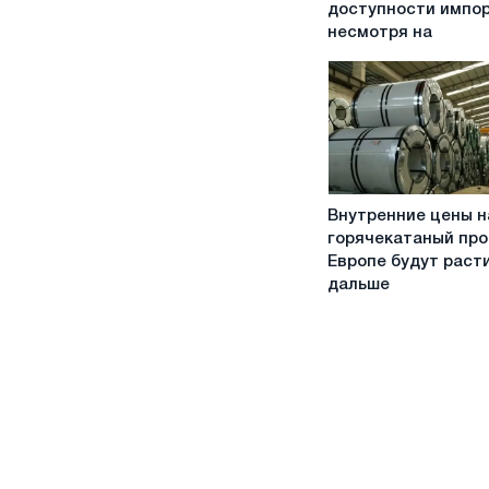
доступности импор
HDG
несмотря на
в
Европе
растут
на
фоне
ограниченной
доступности
Внутренние
импорта,
Внутренние цены н
цены
несмотря
горячекатаный про
на
на
Европе будут раст
горячекатаный
низкий
дальше
прокат
спрос
в
Европе
будут
расти
дальше