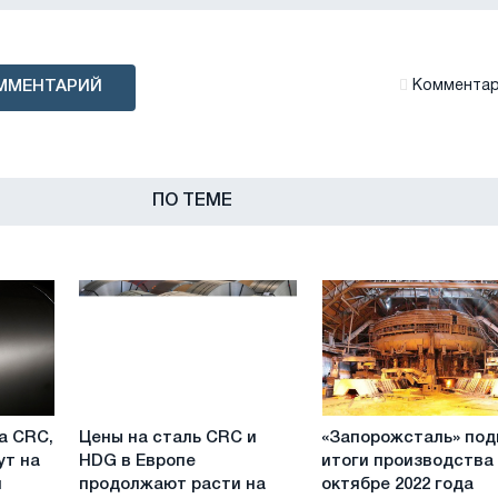
ММЕНТАРИЙ
Комментари
ПО ТЕМЕ
Цены
«Запорожсталь»
а CRC,
Цены на сталь CRC и
«Запорожсталь» под
на
подвела
ут на
HDG в Европе
итоги производства
сталь
итоги
й
продолжают расти на
октябре 2022 года
CRC
производства