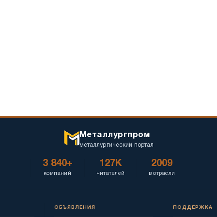
низкого
расти
спроса
из-
за
высоких
издержек
и
импортных
барьеров
Металлургпром
металлургический портал
3 840+
127K
2009
компаний
читателей
в отрасли
ОБЪЯВЛЕНИЯ
ПОДДЕРЖКА