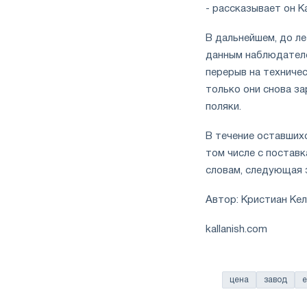
- рассказывает он К
В дальнейшем, до л
данным наблюдателе
перерыв на техничес
только они снова з
поляки.
В течение оставших
том числе с поставк
словам, следующая 
Автор: Кристиан Ке
kallanish.com
цена
завод
е