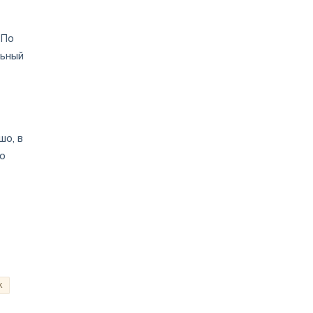
 По
льный
шо, в
го
к