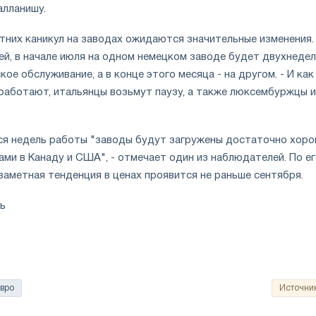
алланишу.
етних каникул на заводах ожидаются значительные изменения.
й, в начале июля на одном немецком заводе будет двухнеде
кое обслуживание, а в конце этого месяца - на другом. - И как
аработают, итальянцы возьмут паузу, а также люксембуржцы и
ся недель работы "заводы будут загружены достаточно хоро
ами в Канаду и США", - отмечает один из наблюдателей. По е
заметная тенденция в ценах проявится не раньше сентября.
ль
вро
Источни