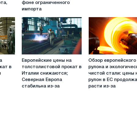
та,
фоне ограниченного
и
в
импорта
HDG
октябре
в
2022
Европе
года
продолжают
расти
на
фоне
Европейские
Обзор
ограниченного
а
Европейские цены на
Обзор европейского
цены
европейского
импорта
кат в
толстолистовой прокат в
рулона и экологичес
на
рулона
и
Италии снижаются;
чистой стали: цены 
толстолистовой
и
Северная Европа
рулон в ЕС продолж
прокат
экологически
стабильна из-за
расти из-за
в
чистой
Италии
стали:
снижаются;
цены
Северная
на
Европа
рулон
стабильна
в
из-
ЕС
за
продолжают