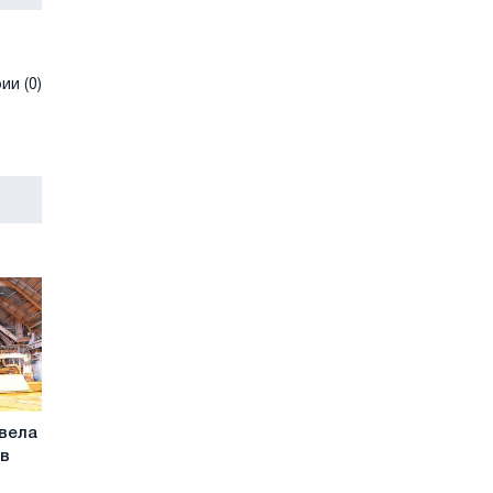
и (0)
вела
 в