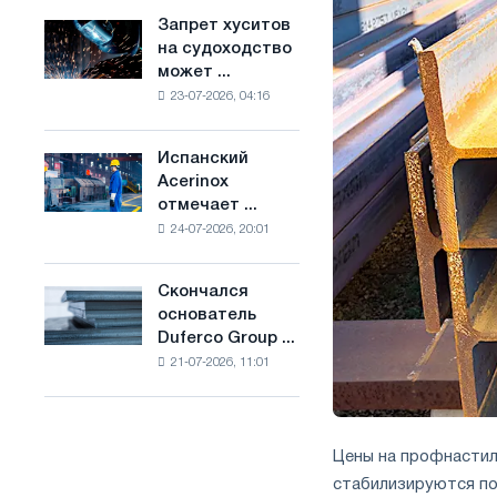
ослабят
основе
Запрет хуситов
Запрет
конкуренцию
водорода
на судоходство
хуситов
в
во
может ...
на
Соединенном
Франции
23-07-2026, 04:16
судоходство
Королевстве
может
нарушить
Испанский
Испанский
импорт
Acerinox
Acerinox
Саудовской
отмечает ...
отмечает
стали
24-07-2026, 20:01
положительную
динамику
во
Скончался
Скончался
втором
основатель
основатель
полугодии
Duferco Group ...
Duferco
по
21-07-2026, 11:01
Group
торговым
Бруно
мерам
Больфо
и
поддержке
Цены на профнастил
CBAM
стабилизируются по