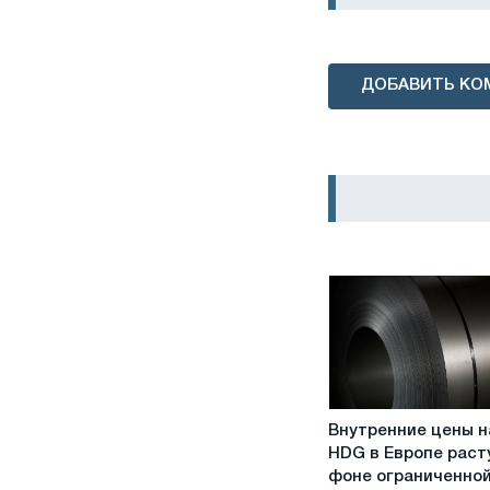
ДОБАВИТЬ КО
Внутренние
Внутренние цены н
цены
HDG в Европе раст
на
фоне ограниченно
CRC,