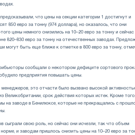
аводах.
 предсказывали, что цены на секции категории 1 достигнут и
ят 850 евро за тонну (974 доллара), но оказалось, что они
того цены немного снизились на 10–20 евро за тонну и сейчас
оне 820–830 евро за тонну на отечественных заводах. Предло
ши могут быть еще ближе к отметке в 800 евро за тонну, отм
трибьюторы сообщали о некотором дефиците сортового прок
 побудило предприятия повышать цены.
з менеджеров, это отчасти было вызвано высокой активность
з Великобритании, срок действия которых истек. Кроме того
мы на заводе в Бенилюксе, которые не прекращались с прошл
ны.
 сыграли свою роль, но сейчас они исчезли, так что объем
 норме, и заводам пришлось снизить цены на 10–20 евро за тон