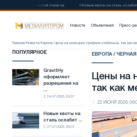
 низкоуглеродистой стали на
📰
Новые квоты на сталь ослабят кон
Новости
Объявления
Пресс-ре
Главная
/
Новости
/
Европа
/ Цены на немецкие профили стабильны, так как м
ПОПУЛЯРНОЕ
ЕВРОПА / ЧЕРНА
GravitHy
GravitHy
Цены на 
оформляет
оформляет
разрешения на
разрешения
так как 
...
на
24-07-2026, 20:01
строительство
22 ИЮНЯ 2026, 06:
завода
по
Новые квоты на
Новые
производству
сталь ослабят ...
квоты
низкоуглеродистой
27-07-2026, 09:01
на
стали
сталь
на