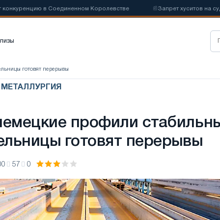
куренцию в Соединенном Королевстве
📰
Запрет хуситов на судохо
лизы
ельницы готовят перерывы
Я МЕТАЛЛУРГИЯ
немецкие профили стабильны
мельницы готовят перерывы
00
57
0