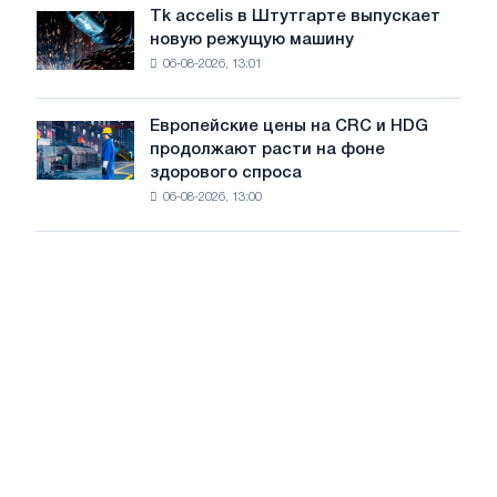
растут,
Отечественной
Tk accelis в Штутгарте выпускает
Tk
несмотря
войны
новую режущую машину
accelis
на
06-08-2026, 13:01
в
летнее
Штутгарте
замедление
выпускает
роста
Европейские цены на CRC и HDG
Европейские
новую
цен
продолжают расти на фоне
цены
режущую
здорового спроса
на
машину
06-08-2026, 13:00
CRC
и
HDG
продолжают
расти
на
фоне
здорового
спроса