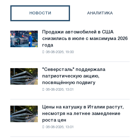
области
глобальных
НОВОСТИ
АНАЛИТИКА
стандартов
производства
стали
Продажи автомобилей в США
Продажи
с
снизились в июле с максимума 2026
автомобилей
низким
года
в
уровнем
06-08-2026, 19:00
США
выбросов
снизились
в
"Северсталь" поддержала
"Северсталь"
июле
патриотическую акцию,
поддержала
с
посвящённую подвигу
патриотическую
максимума
06-08-2026, 13:01
акцию,
2026
посвящённую
года
подвигу
Цены на катушку в Италии растут,
Цены
советской
несмотря на летнее замедление
на
авиации
роста цен
катушку
в
06-08-2026, 13:01
в
годы
Италии
Великой