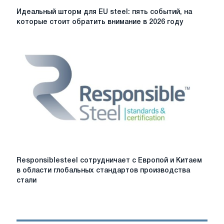
Идеальный
Идеальный шторм для EU steel: пять событий, на
шторм
которые стоит обратить внимание в 2026 году
для
EU
steel:
пять
событий,
на
которые
стоит
обратить
внимание
в
2026
году
Responsiblesteel
Responsiblesteel сотрудничает с Европой и Китаем
сотрудничает
в области глобальных стандартов производства
с
стали
Европой
и
Китаем
в