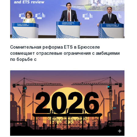
регулирование,
затраты
и
региональные
различия
Сомнительная
Сомнительная реформа ETS в Брюсселе
реформа
совмещает отраслевые ограничения с амбициями
ETS
по борьбе с
в
Брюсселе
совмещает
отраслевые
ограничения
с
амбициями
по
борьбе
с
изменением
климата