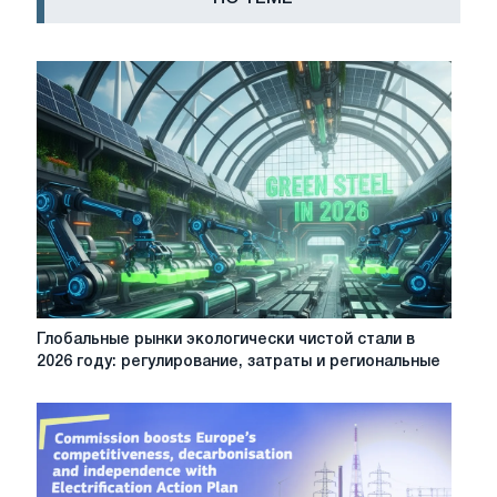
Глобальные
Глобальные рынки экологически чистой стали в
рынки
2026 году: регулирование, затраты и региональные
экологически
чистой
стали
в
2026
году: