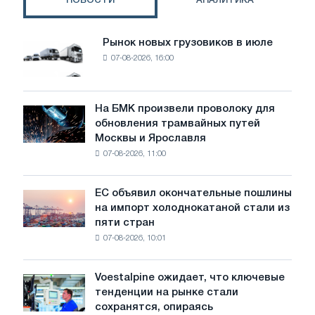
НОВОСТИ
АНАЛИТИКА
стали
Рынок новых грузовиков в июле
Рынок
07-08-2026, 16:00
новых
грузовиков
в
июле
На БМК произвели проволоку для
На
обновления трамвайных путей
БМК
Москвы и Ярославля
произвели
07-08-2026, 11:00
проволоку
для
обновления
ЕС объявил окончательные пошлины
ЕС
трамвайных
на импорт холоднокатаной стали из
объявил
путей
пяти стран
окончательные
Москвы
07-08-2026, 10:01
пошлины
и
на
Ярославля
импорт
Voestalpine ожидает, что ключевые
Voestalpine
холоднокатаной
тенденции на рынке стали
ожидает,
стали
сохранятся, опираясь
что