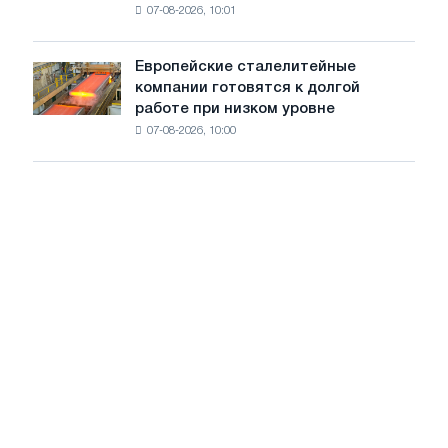
из
07-08-2026, 10:01
ключевые
пяти
тенденции
стран
на
Европейские сталелитейные
Европейские
рынке
компании готовятся к долгой
сталелитейные
стали
работе при низком уровне
компании
сохранятся,
07-08-2026, 10:00
готовятся
опираясь
к
на
долгой
диверсификацию
работе
при
низком
уровне
воды