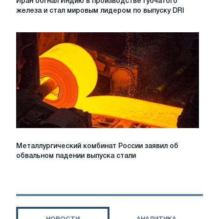
Иран обгнал Индию в производстве губчатого
обгнал
железа и стал мировым лидером по выпуску DRI
Индию
в
производстве
губчатого
железа
и
стал
мировым
лидером
по
выпуску
DRI
Металлургический
Металлургический комбинат России заявил об
комбинат
обвальном падении выпуска стали
России
заявил
об
обвальном
падении
выпуска