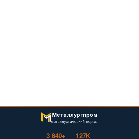
Металлургпром
металлургический портал
3 840+
127K