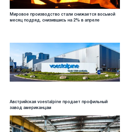
Мировое
Мировое производство стали снижается восьмой
производство
месяц подряд, снизившись на 2% в апреле
стали
снижается
восьмой
месяц
подряд,
снизившись
на
2%
в
апреле
Австрийская
Австрийская voestalpine продает профильный
voestalpine
завод американцам
продает
профильный
завод
американцам