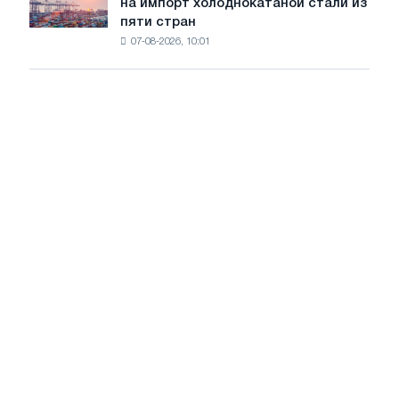
на импорт холоднокатаной стали из
объявил
путей
пяти стран
окончательные
Москвы
07-08-2026, 10:01
пошлины
и
на
Ярославля
импорт
холоднокатаной
стали
из
пяти
стран