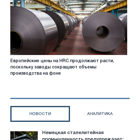
Европейские
Европейские цены на HRC продолжают расти,
цены
поскольку заводы сокращают объемы
на
производства на фоне
HRC
продолжают
расти,
поскольку
заводы
сокращают
НОВОСТИ
АНАЛИТИКА
объемы
производства
на
Немецкая сталелитейная
Немецкая
фоне
промышленность предупреждает: