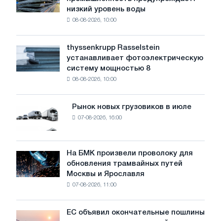
сталелитейная
ухудшения
низкий уровень воды
промышленность
прогнозов
08-08-2026, 10:00
предупреждает:
по
низкий
импорту
уровень
thyssenkrupp Rasselstein
thyssenkrupp
воды
устанавливает фотоэлектрическую
Rasselstein
угрожает
систему мощностью 8
устанавливает
безопасности
08-08-2026, 10:00
фотоэлектрическую
поставок
систему
мощностью
Рынок новых грузовиков в июле
Рынок
8
07-08-2026, 16:00
новых
МВт
грузовиков
для
в
достижения
июле
На БМК произвели проволоку для
целей
На
обновления трамвайных путей
обезуглероживания
БМК
Москвы и Ярославля
произвели
07-08-2026, 11:00
проволоку
для
обновления
ЕС объявил окончательные пошлины
ЕС
трамвайных