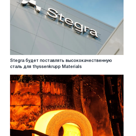
Stegra
Stegra будет поставлять высококачественную
будет
сталь для thyssenkrupp Materials
поставлять
высококачественную
сталь
для
thyssenkrupp
Materials