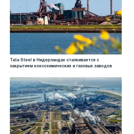
Tata
Tata Steel в Нидерландах сталкивается с
Steel
закрытием коксохимических и газовых заводов
в
Нидерландах
сталкивается
с
закрытием
коксохимических
и
газовых
заводов