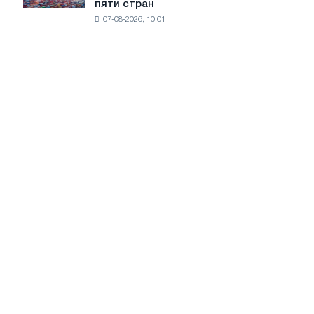
пяти стран
окончательные
Москвы
07-08-2026, 10:01
пошлины
и
на
Ярославля
импорт
холоднокатаной
стали
из
пяти
стран