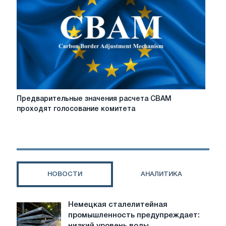
облик
турецкой
сталелитейной
промышленности
Предварительные
Предварительные значения расчета CBAM
значения
проходят голосование комитета
расчета
CBAM
проходят
голосование
комитета
НОВОСТИ
АНАЛИТИКА
Немецкая сталелитейная
Немецкая
промышленность предупреждает:
сталелитейная