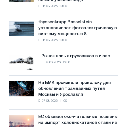
низкий уровень воды
промышленность
08-08-2026, 10:00
предупреждает:
низкий
уровень
thyssenkrupp Rasselstein
thyssenkrupp
воды
устанавливает фотоэлектрическую
Rasselstein
угрожает
систему мощностью 8
устанавливает
безопасности
08-08-2026, 10:00
фотоэлектрическую
поставок
систему
мощностью
Рынок новых грузовиков в июле
Рынок
8
07-08-2026, 16:00
новых
МВт
грузовиков
для
в
достижения
июле
На БМК произвели проволоку для
целей
На
обновления трамвайных путей
обезуглероживания
БМК
Москвы и Ярославля
произвели
07-08-2026, 11:00
проволоку
для
обновления
ЕС объявил окончательные пошлины
ЕС
трамвайных
на импорт холоднокатаной стали из
объявил
путей