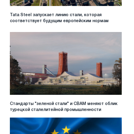
Tata
Tata Steel запускает линию стали, которая
Steel
соответствует будущим европейским нормам
запускает
линию
стали,
которая
соответствует
будущим
европейским
нормам
Стандарты
Стандарты "зеленой стали" и CBAM меняют облик
"зеленой
турецкой сталелитейной промышленности
стали"
и
CBAM
меняют