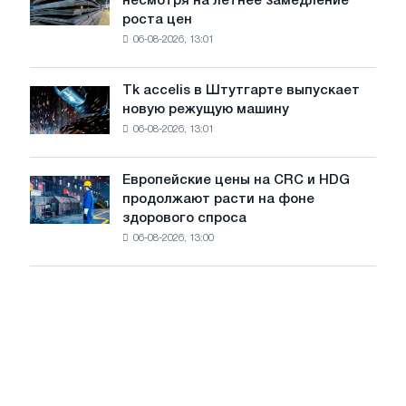
несмотря на летнее замедление
на
авиации
роста цен
катушку
в
06-08-2026, 13:01
в
годы
Италии
Великой
растут,
Отечественной
Tk accelis в Штутгарте выпускает
Tk
несмотря
войны
новую режущую машину
accelis
на
06-08-2026, 13:01
в
летнее
Штутгарте
замедление
выпускает
роста
Европейские цены на CRC и HDG
Европейские
новую
цен
продолжают расти на фоне
цены
режущую
здорового спроса
на
машину
06-08-2026, 13:00
CRC
и
HDG
продолжают
расти
на
фоне
здорового
спроса