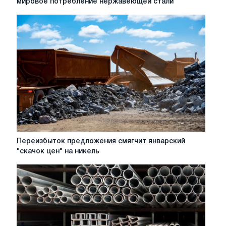
мировое потребление нержавеющей стали
что
тарифы
остановили
мировое
потребление
нержавеющей
стали
Переизбыток
Переизбыток предложения смягчит январский
предложения
"скачок цен" на никель
смягчит
январский
"скачок
цен"
на
никель