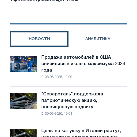
угрожает
восстановлению
спроса
на
нержавеющую
сталь
НОВОСТИ
АНАЛИТИКА
Продажи автомобилей в США
Продажи
снизились в июле с максимума 2026
автомобилей
года
в
06-08-2026, 19:00
США
снизились
в
"Северсталь" поддержала
"Северсталь"
июле
патриотическую акцию,
поддержала
с
посвящённую подвигу
патриотическую
максимума
06-08-2026, 13:01
акцию,
2026
посвящённую
года
подвигу
Цены на катушку в Италии растут,
Цены
советской