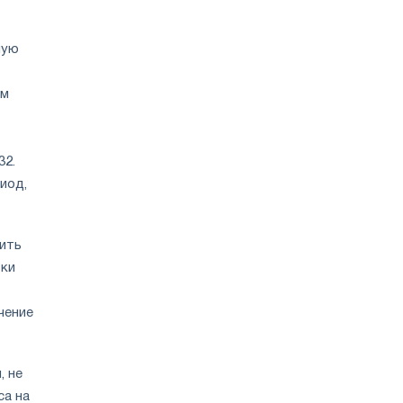
-
ную
ом
32.
иод,
чить
вки
чение
, не
са на