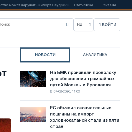
жет нарушить импорт Саудовской стали
Статистика
📰
Испанский Acerinox отме
Реклама
ВОЙТИ
В
ы
б
НОВОСТИ
АНАЛИТИКА
р
а
ют
На БМК произвели проволоку
На
т
для обновления трамвайных
БМК
путей Москвы и Ярославля
произвели
ь
07-08-2026, 11:00
проволоку
я
для
обновления
з
ЕС объявил окончательные
ЕС
трамвайных
пошлины на импорт
объявил
ы
путей
холоднокатаной стали из пяти
окончательные
Москвы
к
стран
пошлины
и