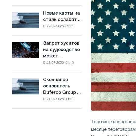
Брюсселе
основе
совмещает
водорода
Новые квоты на
Новые
отраслевые
во
сталь ослабят ...
квоты
ограничения
Франции
27-07-2026, 09:01
на
с
сталь
амбициями
ослабят
по
Запрет хуситов
Запрет
конкуренцию
борьбе
на судоходство
хуситов
в
с
может ...
на
Соединенном
изменением
23-07-2026, 04:16
судоходство
Королевстве
климата
может
нарушить
Скончался
Скончался
импорт
основатель
основатель
Саудовской
Duferco Group ...
Duferco
стали
21-07-2026, 11:01
Group
Бруно
Больфо
Торговые перегово
месяце переговорам