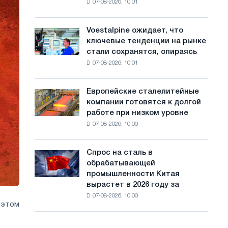
07-08-2026, 10:01
на
с
Ярославля
импорт
а
холоднокатаной
Voestalpine ожидает, что
Voestalpine
стали
й
ключевые тенденции на рынке
ожидает,
из
стали сохранятся, опираясь
что
т
пяти
07-08-2026, 10:01
ключевые
стран
а
тенденции
на
Европейские сталелитейные
Европейские
рынке
компании готовятся к долгой
сталелитейные
стали
работе при низком уровне
компании
сохранятся,
07-08-2026, 10:00
готовятся
опираясь
к
на
долгой
диверсификацию
Спрос на сталь в
Спрос
работе
обрабатывающей
на
при
промышленности Китая
сталь
низком
вырастет в 2026 году за
в
уровне
07-08-2026, 10:00
обрабатывающей
воды
 этом
промышленности
Китая