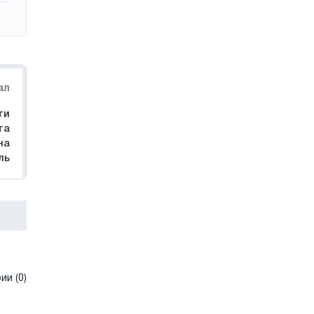
ал
ти
та
на
ль
и (0)