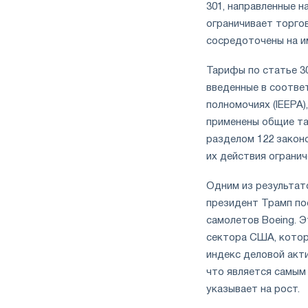
301, направленные н
ограничивает торго
сосредоточены на им
Тарифы по статье 3
введенные в соотве
полномочиях (IEEPA)
применены общие та
разделом 122 закон
их действия огранич
Одним из результат
президент Трамп пос
самолетов Boeing. 
сектора США, котор
индекс деловой акти
что является самым 
указывает на рост.