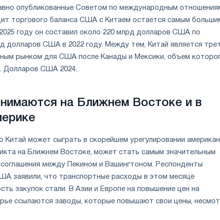
авно опубликованные Советом по международным отношения
цит торгового баланса США с Китаем остается самым больши
 2025 году он составил около 220 млрд долларов США по
рд долларов США в 2022 году. Между тем, Китай является тре
тным рынком для США после Канады и Мексики, объем которо
. Долларов США 2024.
нимаются на Ближнем Востоке и в
мерике
ю Китай может сыграть в скорейшем урегулировании американ
икта на Ближнем Востоке, может стать самым значительным
 соглашения между Пекином и Вашингтоном. Респонденты
ША заявили, что транспортные расходы в этом месяце
ть закупок стали. В Азии и Европе на повышение цен на
ырье ссылаются заводы, которые повышают свои цены, несмот