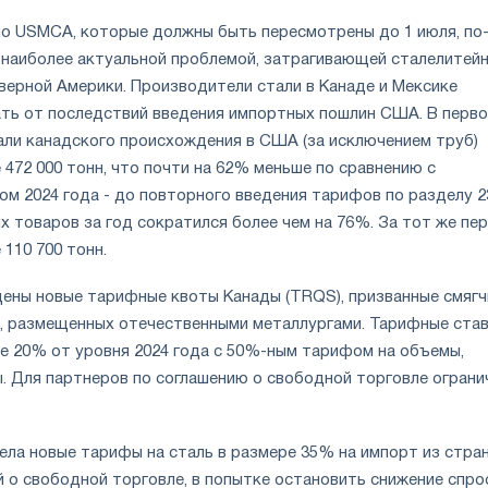
по USMCA, которые должны быть пересмотрены до 1 июля, по
наиболее актуальной проблемой, затрагивающей сталелитей
ерной Америки. Производители стали в Канаде и Мексике
ь от последствий введения импортных пошлин США. В перв
али канадского происхождения в США (за исключением труб)
 472 000 тонн, что почти на 62% меньше по сравнению с
м 2024 года - до повторного введения тарифов по разделу 2
 товаров за год сократился более чем на 76%. За тот же пер
 110 700 тонн.
дены новые тарифные квоты Канады (TRQS), призванные смяг
, размещенных отечественными металлургами. Тарифные ста
не 20% от уровня 2024 года с 50%-ным тарифом на объемы,
 Для партнеров по соглашению о свободной торговле ограни
ела новые тарифы на сталь в размере 35% на импорт из стран
 о свободной торговле, в попытке остановить снижение спро