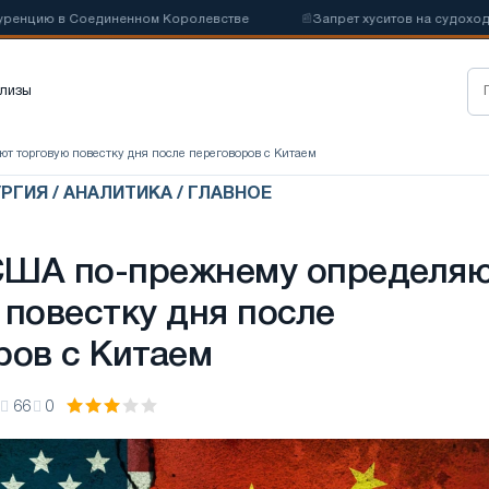
ю в Соединенном Королевстве
📰
Запрет хуситов на судоходство мо
лизы
т торговую повестку дня после переговоров с Китаем
РГИЯ / АНАЛИТИКА / ГЛАВНОЕ
США по-прежнему определя
 повестку дня после
ров с Китаем
66
0