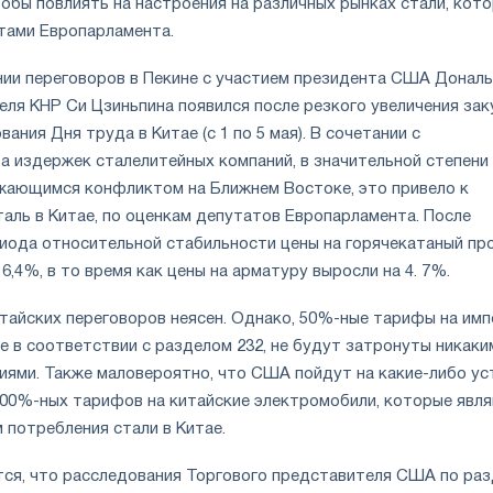
обы повлиять на настроения на различных рынках стали, кот
тами Европарламента.
ии переговоров в Пекине с участием президента США Донал
еля КНР Си Цзиньпина появился после резкого увеличения зак
ания Дня труда в Китае (с 1 по 5 мая). В сочетании с
а издержек сталелитейных компаний, в значительной степени
жающимся конфликтом на Ближнем Востоке, это привело к
аль в Китае, по оценкам депутатов Европарламента. После
иода относительной стабильности цены на горячекатаный пр
 6,4%, в то время как цены на арматуру выросли на 4. 7%.
тайских переговоров неясен. Однако, 50%-ные тарифы на им
е в соответствии с разделом 232, не будут затронуты никаки
иями. Также маловероятно, что США пойдут на какие-либо ус
100%-ных тарифов на китайские электромобили, которые явл
потребления стали в Китае.
тся, что расследования Торгового представителя США по ра