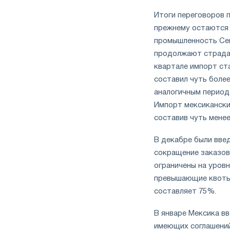
Итоги переговоров 
прежнему остаются 
промышленность Сев
продолжают страдат
квартале импорт ст
составил чуть более
аналогичным периодо
Импорт мексиканских
составив чуть менее
В декабре были вве
сокращение заказов
ограничены на уров
превышающие квоты.
составляет 75%.
В январе Мексика вв
имеющих соглашений