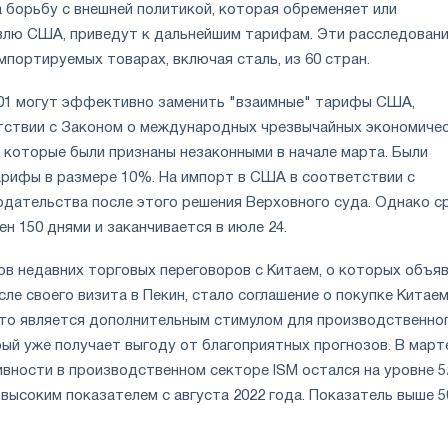
а борьбу с внешней политикой, которая обременяет или
влю США, приведут к дальнейшим тарифам. Эти расследован
портируемых товарах, включая сталь, из 60 стран.
01 могут эффективно заменить "взаимные" тарифы США,
тствии с Законом о международных чрезвычайных экономиче
, которые были признаны незаконными в начале марта. Были
рифы в размере 10%. На импорт в США в соответствии с
одательства после этого решения Верховного суда. Однако с
ен 150 днями и заканчивается в июле 24.
ов недавних торговых переговоров с Китаем, о которых объя
ле своего визита в Пекин, стало соглашение о покупке Китаем
Это является дополнительным стимулом для производственно
ый уже получает выгоду от благоприятных прогнозов. В март
вности в производственном секторе ISM остался на уровне 52
высоким показателем с августа 2022 года. Показатель выше 5