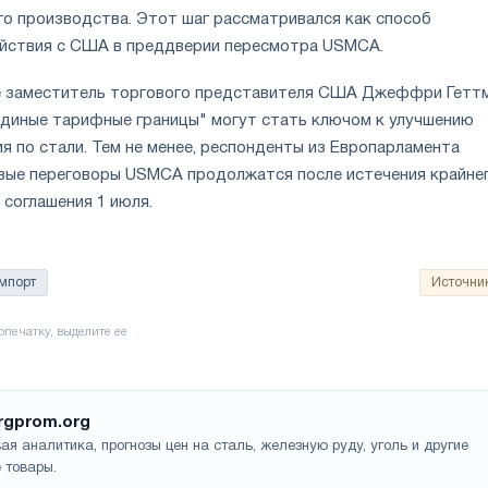
го производства. Этот шаг рассматривался как способ
ействия с США в преддверии пересмотра USMCA.
е заместитель торгового представителя США Джеффри Гетт
единые тарифные границы" могут стать ключом к улучшению
я по стали. Тем не менее, респонденты из Европарламента
вые переговоры USMCA продолжатся после истечения крайне
соглашения 1 июля.
мпорт
Источни
rgprom.org
ая аналитика, прогнозы цен на сталь, железную руду, уголь и другие
 товары.