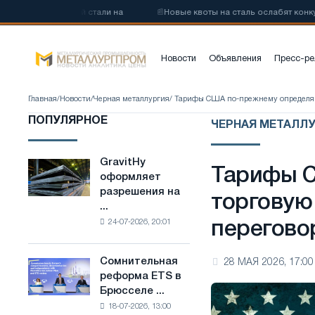
глеродистой стали на
📰
Новые квоты на сталь ослабят конкуренци
Новости
Объявления
Пресс-ре
Главная
/
Новости
/
Черная металлургия
/ Тарифы США по-прежнему определяю
ПОПУЛЯРНОЕ
ЧЕРНАЯ МЕТАЛЛУ
GravitHy
GravitHy
Тарифы 
оформляет
оформляет
разрешения на
разрешения
торговую
...
на
24-07-2026, 20:01
перегово
строительство
завода
по
Сомнительная
28 МАЯ 2026, 17:00
Сомнительная
производству
реформа ETS в
реформа
низкоуглеродистой
Брюсселе ...
ETS
стали
18-07-2026, 13:00
в
на