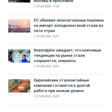
Москвы и Ярославля
произвели
07-08-2026, 11:00
проволоку
для
обновления
ЕС объявил окончательные пошлины
ЕС
трамвайных
на импорт холоднокатаной стали из
объявил
путей
пяти стран
окончательные
Москвы
07-08-2026, 10:01
пошлины
и
на
Ярославля
импорт
Voestalpine ожидает, что ключевые
Voestalpine
холоднокатаной
тенденции на рынке стали
ожидает,
стали
сохранятся, опираясь
что
из
07-08-2026, 10:01
ключевые
пяти
тенденции
стран
на
Европейские сталелитейные
Европейские
рынке
компании готовятся к долгой
сталелитейные
стали
работе при низком уровне
компании
сохранятся,
07-08-2026, 10:00
готовятся
опираясь
к
на
долгой
диверсификацию