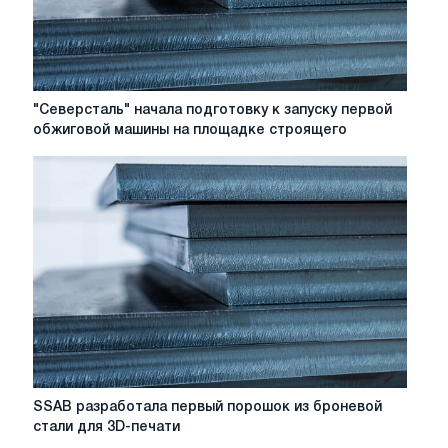
"Северсталь"
"Северсталь" начала подготовку к запуску первой
начала
обжиговой машины на площадке строящего
подготовку
к
запуску
первой
обжиговой
машины
на
площадке
строящего
комплекса
по
производству
железорудных
SSAB
SSAB разработала первый порошок из броневой
окатышей
разработала
стали для 3D-печати
ЧерМК
первый