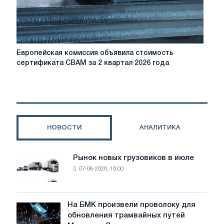
незначительно
расти,
а
загрузка
производственных
Европейская
Европейская комиссия объявила стоимость
мощностей
комиссия
сертификата CBAM за 2 квартал 2026 года
по-
объявила
прежнему
стоимость
будет
сертификата
низкой
CBAM
за
2
НОВОСТИ
АНАЛИТИКА
квартал
2026
года
Рынок новых грузовиков в июле
Рынок
07-08-2026, 16:00
новых
грузовиков
в
июле
На БМК произвели проволоку для
На
обновления трамвайных путей
БМК