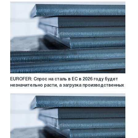
порошок
из
броневой
стали
для
3D-
печати
EUROFER:
EUROFER: Спрос на сталь в ЕС в 2026 году будет
Спрос
незначительно расти, а загрузка производственных
на
сталь
в
ЕС
в
2026
году
будет