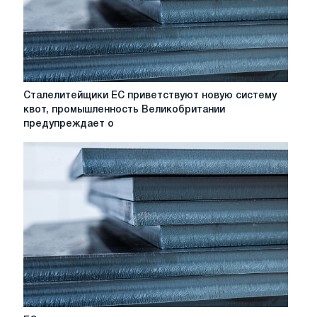
Сталелитейщики
Сталелитейщики ЕС приветствуют новую систему
ЕС
квот, промышленность Великобритании
приветствуют
предупреждает о
новую
систему
квот,
промышленность
Великобритании
предупреждает
о
проблемах
с
доступом
на
рынки
ЕС