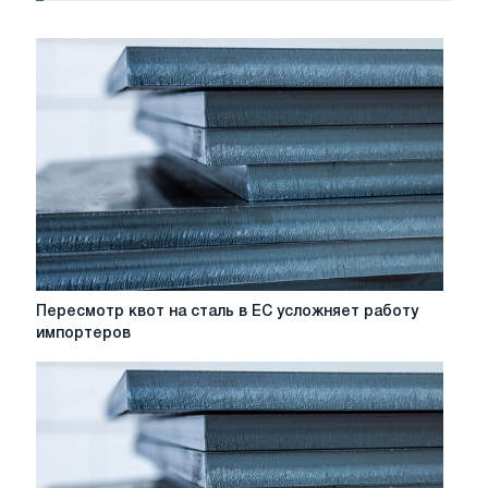
Пересмотр
Пересмотр квот на сталь в ЕС усложняет работу
квот
импортеров
на
сталь
в
ЕС
усложняет
работу
импортеров