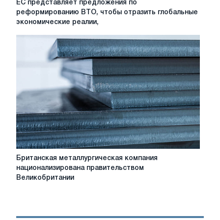
ЕС представляет предложения по
представляет
реформированию ВТО, чтобы отразить глобальные
предложения
экономические реалии,
по
реформированию
ВТО,
чтобы
отразить
глобальные
экономические
реалии,
сталкиваясь
с
искажающим
вмешательством
государства
Британская
Британская металлургическая компания
металлургическая
национализирована правительством
компания
Великобритании
национализирована
правительством
Великобритании