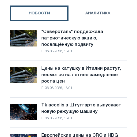
НОВОСТИ
АНАЛИТИКА
"Северсталь" поддержала
"Северсталь"
патриотическую акцию,
поддержала
посвящённую подвигу
патриотическую
06-08-2026, 13:01
акцию,
посвящённую
подвигу
Цены на катушку в Италии растут,
Цены
советской
несмотря на летнее замедление
на
авиации
роста цен
катушку
в
06-08-2026, 13:01
в
годы
Италии
Великой
растут,
Отечественной
Tk accelis в Штутгарте выпускает
Tk
несмотря
войны
новую режущую машину
accelis
на
06-08-2026, 13:01
в
летнее
Штутгарте
замедление
выпускает
роста
Европейские цены на CRC и HDG
Европейские