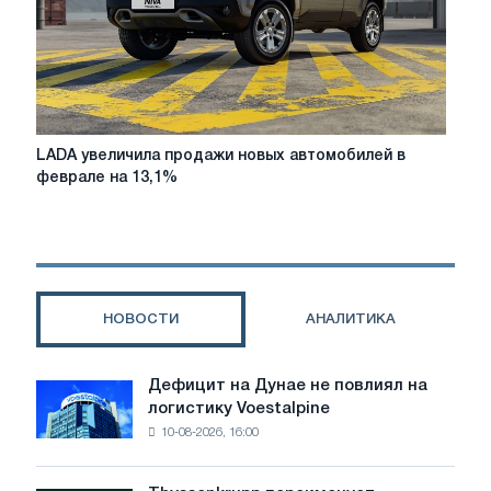
LADA
LADA увеличила продажи новых автомобилей в
увеличила
феврале на 13,1%
продажи
новых
автомобилей
в
феврале
на
НОВОСТИ
АНАЛИТИКА
13,1%
Дефицит на Дунае не повлиял на
Дефицит
логистику Voestalpine
на
10-08-2026, 16:00
Дунае
не
повлиял