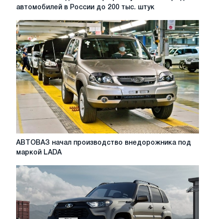
за
автомобилей в России до 200 тыс. штук
полгода
в
полтора
раза
увеличила
продажи
автомобилей
в
России
до
200
тыс.
штук
АВТОВАЗ
АВТОВАЗ начал производство внедорожника под
начал
маркой LADA
производство
внедорожника
под
маркой
LADA