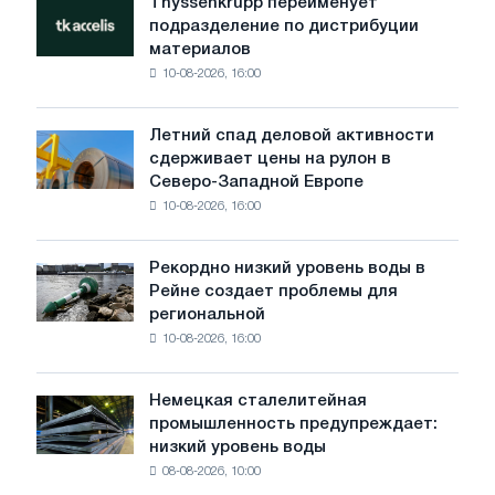
Thyssenkrupp переименует
Thyssenkrupp
на
подразделение по дистрибуции
переименует
логистику
материалов
подразделение
Voestalpine
10-08-2026, 16:00
по
дистрибуции
материалов
Летний спад деловой активности
Летний
сдерживает цены на рулон в
спад
Северо-Западной Европе
деловой
10-08-2026, 16:00
активности
сдерживает
цены
Рекордно низкий уровень воды в
Рекордно
на
Рейне создает проблемы для
низкий
рулон
региональной
уровень
в
10-08-2026, 16:00
воды
Северо-
в
Западной
Рейне
Европе
Немецкая сталелитейная
Немецкая
создает
промышленность предупреждает:
сталелитейная
проблемы
низкий уровень воды
промышленность
для
08-08-2026, 10:00
предупреждает:
региональной