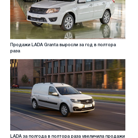
Продажи
Продажи LADA Granta выросли за год в полтора
LADA
раза
Granta
выросли
за
год
в
полтора
раза
LADA
LADA за полгода в полтора раза увеличила продажи