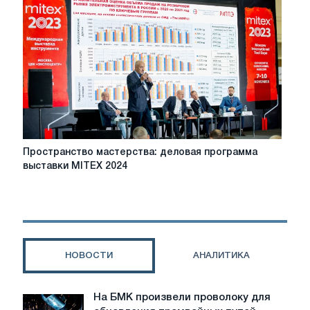
на
выставке
«Уголь
России
и
Майнинг-2024»
Пространство
Пространство мастерства: деловая программа
мастерства:
выставки MITEX 2024
деловая
программа
выставки
MITEX
2024
НОВОСТИ
АНАЛИТИКА
На БМК произвели проволоку для
На