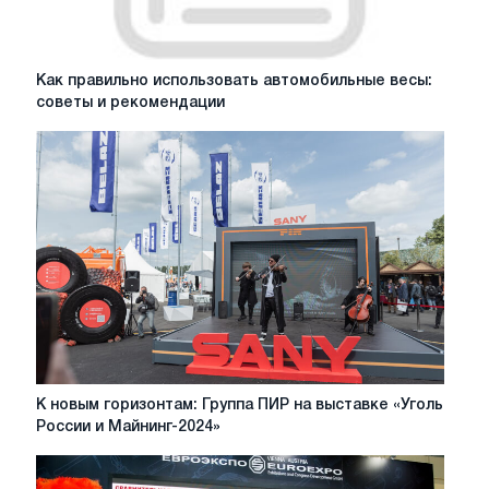
Как
Как правильно использовать автомобильные весы:
правильно
советы и рекомендации
использовать
автомобильные
весы:
советы
и
рекомендации
К
К новым горизонтам: Группа ПИР на выставке «Уголь
новым
России и Майнинг-2024»
горизонтам:
Группа
ПИР