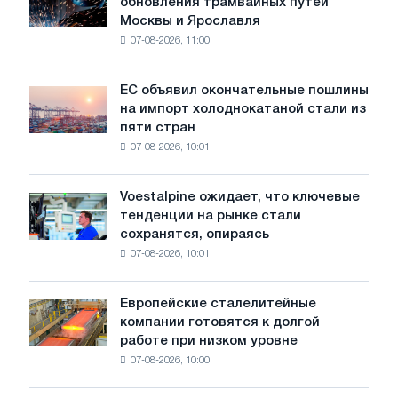
обновления трамвайных путей
БМК
Москвы и Ярославля
произвели
07-08-2026, 11:00
проволоку
для
обновления
ЕС объявил окончательные пошлины
ЕС
трамвайных
на импорт холоднокатаной стали из
объявил
путей
пяти стран
окончательные
Москвы
07-08-2026, 10:01
пошлины
и
на
Ярославля
импорт
Voestalpine ожидает, что ключевые
Voestalpine
холоднокатаной
тенденции на рынке стали
ожидает,
стали
сохранятся, опираясь
что
из
07-08-2026, 10:01
ключевые
пяти
тенденции
стран
на
Европейские сталелитейные
Европейские
рынке
компании готовятся к долгой
сталелитейные
стали
работе при низком уровне
компании
сохранятся,
07-08-2026, 10:00
готовятся
опираясь
к
на