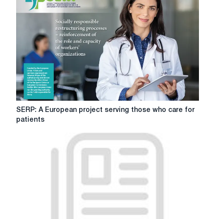
SERP:
SERP: A European project serving those who care for
A
patients
European
project
serving
those
who
care
for
patients