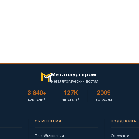
Металлургпром
металлургический портал
3 840+
127K
2009
компаний
читателей
в отрасли
ОБЪЯВЛЕНИЯ
ПОДДЕРЖКА
Все объявления
О проекте