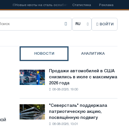
📰
Новые квоты на сталь ослабят конкуренцию в Соединенном Королев
Статистика
Реклама
ВОЙТИ
В
ы
б
НОВОСТИ
АНАЛИТИКА
р
а
Продажи автомобилей в США
Продажи
т
снизились в июле с максимума
автомобилей
2026 года
в
ь
06-08-2026, 19:00
США
я
снизились
в
з
"Северсталь" поддержала
"Северсталь"
июле
патриотическую акцию,
поддержала
ы
с
посвящённую подвигу
патриотическую
ной
максимума
к
06-08-2026, 13:01
акцию,
2026