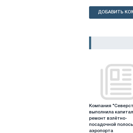
ДОБАВИТЬ КО
Компания
Компания "Северст
"Северсталь"
выполнила капита
выполнила
ремонт взлётно-
капитальный
посадочной полос
ремонт
аэропорта