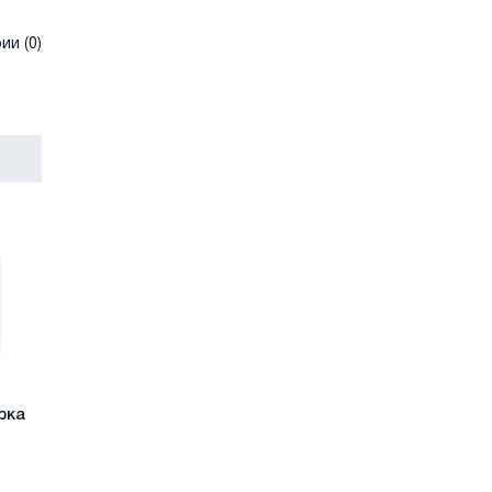
и (0)
рка