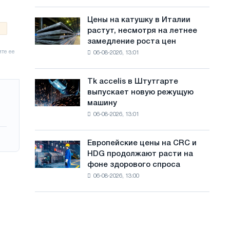
посвящённую
с
года
подвигу
Цены на катушку в Италии
Цены
а
советской
растут, несмотря на летнее
на
авиации
й
замедление роста цен
катушку
в
06-08-2026, 13:01
в
т
годы
Италии
Великой
а
растут,
Отечественной
Tk accelis в Штутгарте
Tk
несмотря
войны
выпускает новую режущую
accelis
на
машину
в
летнее
06-08-2026, 13:01
Штутгарте
замедление
выпускает
роста
новую
цен
Европейские цены на CRC и
Европейские
режущую
HDG продолжают расти на
цены
машину
фоне здорового спроса
на
06-08-2026, 13:00
CRC
и
HDG
продолжают
расти