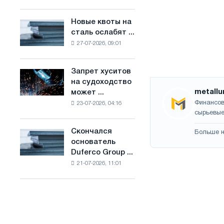
Брюсселе
основе
совмещает
водорода
Новые квоты на
Новые
отраслевые
во
сталь ослабят ...
квоты
ограничения
Франции
27-07-2026, 09:01
на
с
сталь
амбициями
ослабят
по
Запрет хуситов
Запрет
конкуренцию
борьбе
на судоходство
хуситов
в
с
metallu
может ...
на
Соединенном
изменением
Финансов
23-07-2026, 04:16
судоходство
Королевстве
климата
сырьевые
может
нарушить
Скончался
Больше н
Скончался
импорт
основатель
основатель
Саудовской
Duferco Group ...
Duferco
стали
21-07-2026, 11:01
Group
Бруно
Больфо