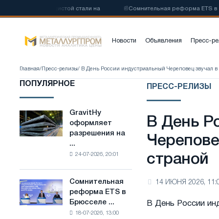
у низкоуглеродистой стали на
📰
Сомнительная реформа ETS в Брю
Новости
Объявления
Пресс-ре
Главная
/
Пресс-релизы
/ В День России индустриальный Череповец звучал в
ПОПУЛЯРНОЕ
ПРЕСС-РЕЛИЗЫ
GravitHy
GravitHy
В День Р
оформляет
оформляет
разрешения на
разрешения
Черепове
...
на
24-07-2026, 20:01
страной
строительство
завода
по
Сомнительная
14 ИЮНЯ 2026, 11:
Сомнительная
производству
реформа ETS в
реформа
низкоуглеродистой
Брюсселе ...
В День России ин
ETS
стали
18-07-2026, 13:00
в
на