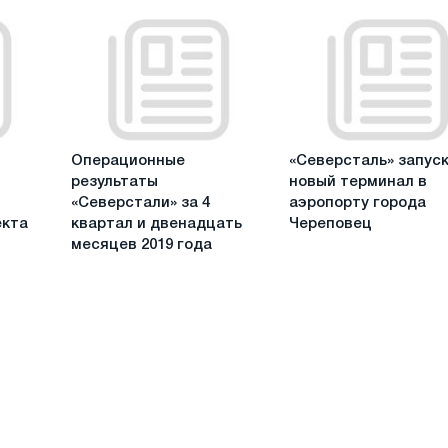
Чемпионат
России
по
триатлону
и
первый
в
Операционные
«Северсталь»
регионе
Операционные
«Северсталь» запус
результаты
запускает
старт
результаты
новый терминал в
«Северстали»
новый
на
«Северстали» за 4
аэропорту города
за
терминал
226
екта
квартал и двенадцать
Череповец
4
в
км
месяцев 2019 года
квартал
аэропорту
и
города
двенадцать
Череповец
месяцев
2019
года