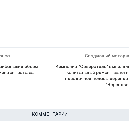
анее
Следующий матери
аибольший объем
Компания "Северсталь" выполни
концентрата за
капитальный ремонт взлётн
посадочной полосы аэропор
"Черепове
КОММЕНТАРИИ