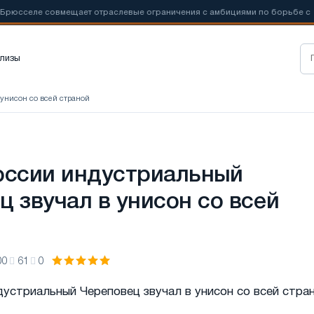
сселе совмещает отраслевые ограничения с амбициями по борьбе с
лизы
 унисон со всей страной
оссии индустриальный
ц звучал в унисон со всей
00
61
0
дустриальный Череповец звучал в унисон со всей стра