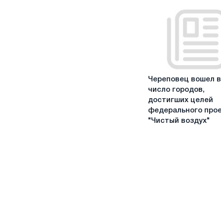
взлётно-
посадочной
полосы
аэропорта
"Череповец"
Череповец
Череповец вошел в
вошел
число городов,
в
достигших целей
число
федерального про
городов,
"Чистый воздух"
достигших
целей
федерального
проекта
"Чистый
воздух"