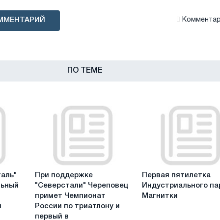
ММЕНТАРИЙ
Комментари
ПО ТЕМЕ
При
Первая
аль"
При поддержке
Первая пятилетка
поддержке
пятилетка
льный
"Северстали" Череповец
Индустриального па
"Северстали"
Индустриального
примет Чемпионат
Магнитки
Череповец
парка
ы
России по триатлону и
примет
Магнитки
первый в