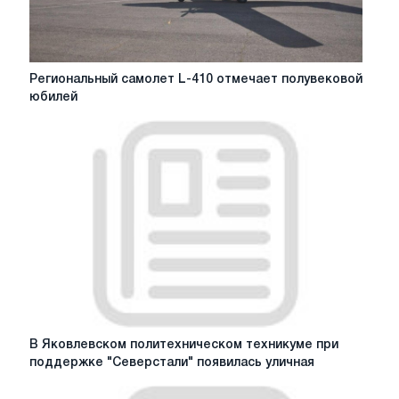
Региональный
Региональный самолет L-410 отмечает полувековой
самолет
юбилей
L-
410
отмечает
полувековой
юбилей
В
В Яковлевском политехническом техникуме при
Яковлевском
поддержке "Северстали" появилась уличная
политехническом
техникуме