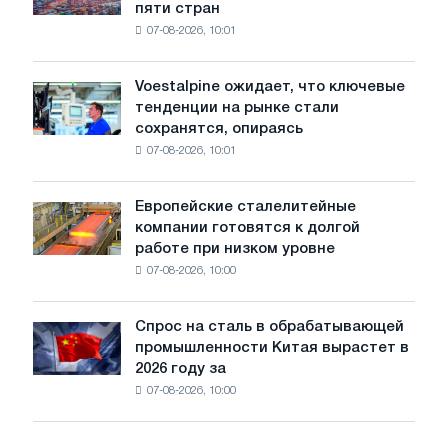
пяти стран
окончательные
Москвы
07-08-2026, 10:01
пошлины
и
на
Ярославля
импорт
Voestalpine ожидает, что ключевые
Voestalpine
холоднокатаной
тенденции на рынке стали
ожидает,
стали
сохранятся, опираясь
что
из
07-08-2026, 10:01
ключевые
пяти
тенденции
стран
на
Европейские сталелитейные
Европейские
рынке
компании готовятся к долгой
сталелитейные
стали
работе при низком уровне
компании
сохранятся,
07-08-2026, 10:00
готовятся
опираясь
к
на
долгой
диверсификацию
Спрос на сталь в обрабатывающей
Спрос
работе
промышленности Китая вырастет в
на
при
2026 году за
сталь
низком
07-08-2026, 10:00
в
уровне
обрабатывающей
воды
промышленности