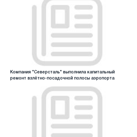
при
поддержке
"Северстали"
появилась
уличная
спортивная
площадка
Компания
Компания "Северсталь" выполнила капитальный
"Северсталь"
ремонт взлётно-посадочной полосы аэропорта
выполнила
капитальный
ремонт
взлётно-
посадочной
полосы
аэропорта
"Череповец"