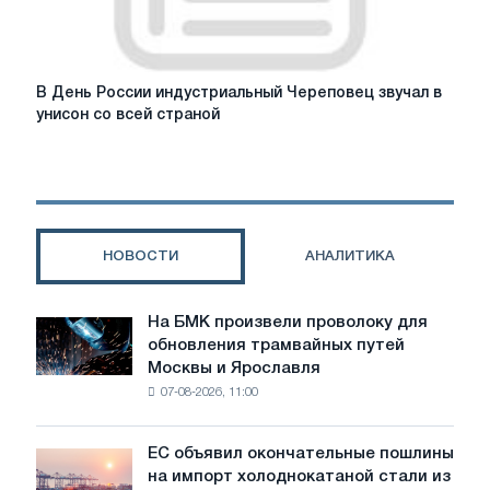
В
В День России индустриальный Череповец звучал в
День
унисон со всей страной
России
индустриальный
Череповец
звучал
в
унисон
НОВОСТИ
АНАЛИТИКА
со
всей
страной
На БМК произвели проволоку для
На
обновления трамвайных путей
БМК
Москвы и Ярославля
произвели
07-08-2026, 11:00
проволоку
для
обновления
ЕС объявил окончательные пошлины
ЕС
трамвайных
на импорт холоднокатаной стали из
объявил
путей