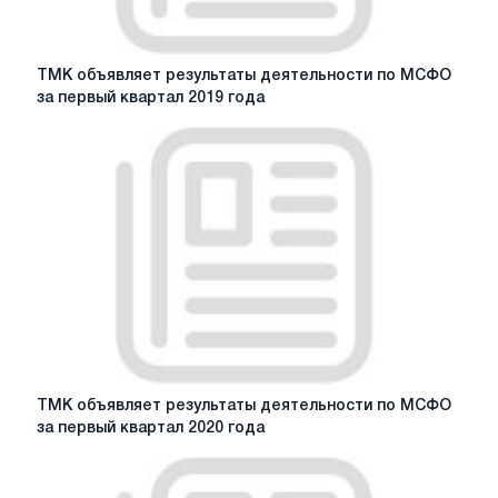
акций
ТМК,
полученное
ТМК
ТМК объявляет результаты деятельности по МСФО
18
объявляет
за первый квартал 2019 года
мая
результаты
2020
деятельности
г.
по
МСФО
за
первый
квартал
2019
года
ТМК
ТМК объявляет результаты деятельности по МСФО
объявляет
за первый квартал 2020 года
результаты
деятельности
по