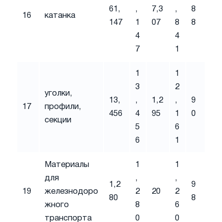
61,
,
7,3
,
8
16
катанка
147
1
07
8
8
4
4
7
1
1
1
3
2
уголки,
13,
,
1,2
,
9
17
профили,
456
4
95
1
0
секции
5
6
6
1
Материалы
1
1
для
,
,
1,2
9
19
железнодоро
2
20
2
80
8
жного
8
6
транспорта
0
0