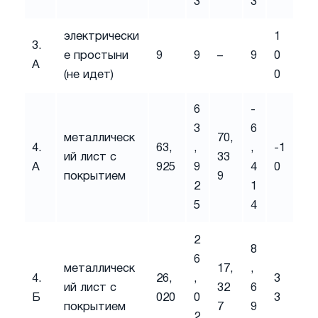
3
3
электрически
1
3.
е простыни
9
9
–
9
0
А
(не идет)
0
6
-
3
6
металлическ
70,
4.
63,
,
,
-1
ий лист с
33
А
925
9
4
0
покрытием
9
2
1
5
4
2
8
6
металлическ
17,
,
4.
26,
,
3
ий лист с
32
6
Б
020
0
3
покрытием
7
9
2