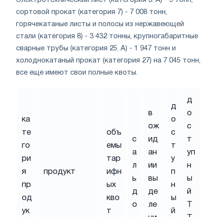
Электротехнический лист (категория 3. А) - 9 тонн,
сортовой прокат (категория 7) - 7 008 тонн,
горячекатаные листы и полосы из нержавеющей
стали (категория 8) - 3 432 тонны, крупногабаритные
сварные трубы (категория 25. А) - 1 947 тонн и
холоднокатаный прокат (категория 27) на 7 045 тонн,
все еще имеют свои полные квоты.
д
д
в
о
ка
о
ож
с
те
объ
с
с
ид
т
го
емы
т
а
ан
уп
ри
тар
у
л
ии
н
я
продукт
ифн
п
ь
вы
ы
пр
ых
н
д
де
й
од
кво
ы
о
ле
Т
ук
т
й