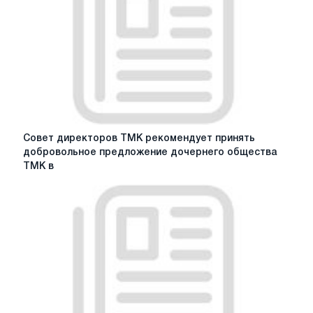
Совет
Совет директоров ТМК рекомендует принять
директоров
добровольное предложение дочернего общества
ТМК
ТМК в
рекомендует
принять
добровольное
предложение
дочернего
общества
ТМК
в
отношении
обыкновенных