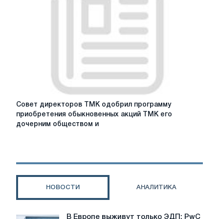
МСФО
за
первый
квартал
2020
года
Совет
Совет директоров ТМК одобрил программу
директоров
приобретения обыкновенных акций ТМК его
ТМК
дочерним обществом и
одобрил
программу
приобретения
обыкновенных
акций
ТМК
НОВОСТИ
АНАЛИТИКА
его
дочерним
обществом
В Европе выживут только ЭДП: PwC