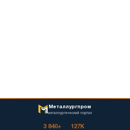
Металлургпром
металлургический портал
3 840+
127K