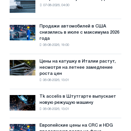
В
и
07-08-2026, 04:00
Европе
делистинг
выживут
глобальных
только
депозитарных
ЭДП:
Продажи автомобилей в США
расписок
Продажи
PwC
снизились в июле с максимума 2026
автомобилей
года
в
06-08-2026, 19:00
США
снизились
в
Цены на катушку в Италии растут,
Цены
июле
несмотря на летнее замедление
на
с
роста цен
катушку
максимума
06-08-2026, 13:01
в
2026
Италии
года
растут,
Tk accelis в Штутгарте выпускает
Tk
несмотря
новую режущую машину
accelis
на
06-08-2026, 13:01
в
летнее
Штутгарте
замедление
выпускает
роста
Европейские цены на CRC и HDG
Европейские
новую
цен