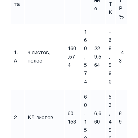
ни
Т
та
Т
е
Р
К
%
1
-
6
6
160
0
22
8
1.
ч листов,
-4
,57
,
9,5
,
А
полос
3
4
5
64
9
7
9
4
0
6
5
0
3
60,
,
6,6
,
8
2
КЛ листов
153
1
60
4
9
5
9