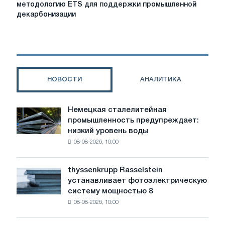
комиссия
методологию ETS для поддержки промышленной
предлагает
декарбонизации
новую
методологию
ETS
для
поддержки
промышленной
НОВОСТИ
АНАЛИТИКА
декарбонизации
Немецкая сталелитейная
Немецкая
промышленность предупреждает:
сталелитейная
низкий уровень воды
промышленность
08-08-2026, 10:00
предупреждает:
низкий
уровень
thyssenkrupp Rasselstein
thyssenkrupp
воды
устанавливает фотоэлектрическую
Rasselstein
угрожает
систему мощностью 8
устанавливает
безопасности
08-08-2026, 10:00
фотоэлектрическую
поставок
систему