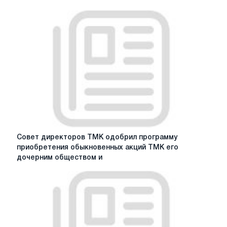
рекомендует
принять
добровольное
предложение
дочернего
общества
ТМК
в
отношении
обыкновенных
акций
ТМК,
полученное
Совет
Совет директоров ТМК одобрил программу
18
директоров
приобретения обыкновенных акций ТМК его
мая
ТМК
дочерним обществом и
2020
одобрил
г.
программу
приобретения
обыкновенных
акций
ТМК