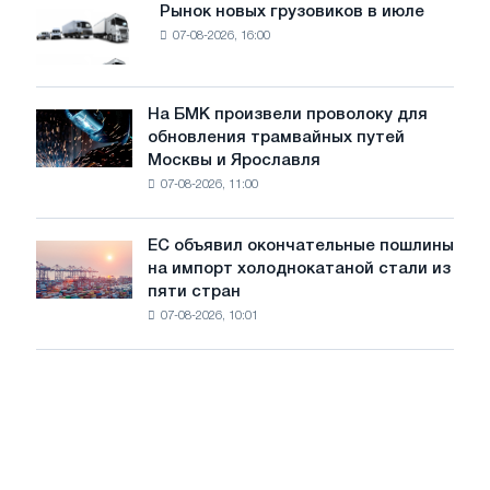
мощностью
Рынок новых грузовиков в июле
Рынок
8
07-08-2026, 16:00
новых
МВт
грузовиков
для
в
достижения
июле
На БМК произвели проволоку для
целей
На
обновления трамвайных путей
обезуглероживания
БМК
Москвы и Ярославля
произвели
07-08-2026, 11:00
проволоку
для
обновления
ЕС объявил окончательные пошлины
ЕС
трамвайных
на импорт холоднокатаной стали из
объявил
путей
пяти стран
окончательные
Москвы
07-08-2026, 10:01
пошлины
и
на
Ярославля
импорт
холоднокатаной
стали
из
пяти
стран