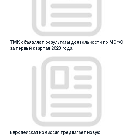
его
дочерним
обществом
и
делистинг
глобальных
депозитарных
ТМК
ТМК объявляет результаты деятельности по МСФО
расписок
объявляет
за первый квартал 2020 года
результаты
деятельности
по
МСФО
за
первый
квартал
2020
года
Европейская
Европейская комиссия предлагает новую