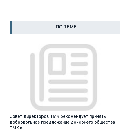
ПО ТЕМЕ
Совет
Совет директоров ТМК рекомендует принять
директоров
добровольное предложение дочернего общества
ТМК
ТМК в