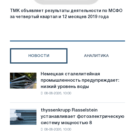
ТМК
ТМК объявляет результаты деятельности по МСФО
объявляет
за четвертый квартал и 12 месяцев 2019 года
результаты
деятельности
по
МСФО
за
четвертый
НОВОСТИ
АНАЛИТИКА
квартал
и
12
Немецкая сталелитейная
Немецкая
месяцев
промышленность предупреждает:
сталелитейная
2019
низкий уровень воды
промышленность
года
08-08-2026, 10:00
предупреждает:
низкий
уровень
thyssenkrupp Rasselstein
thyssenkrupp
воды
устанавливает фотоэлектрическую
Rasselstein
угрожает
систему мощностью 8
устанавливает
безопасности
08-08-2026, 10:00
фотоэлектрическую
поставок