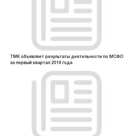
за
четвертый
квартал
и
12
месяцев
2018
года
ТМК
ТМК объявляет результаты деятельности по МСФО
объявляет
за первый квартал 2019 года
результаты
деятельности
по
МСФО
за
первый
квартал
2019
года