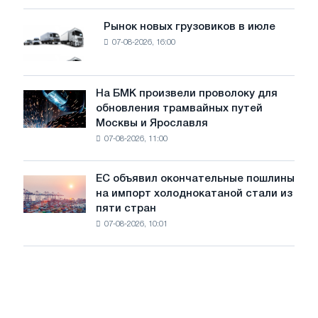
систему
мощностью
Рынок новых грузовиков в июле
Рынок
8
07-08-2026, 16:00
новых
МВт
грузовиков
для
в
достижения
июле
На БМК произвели проволоку для
целей
На
обновления трамвайных путей
обезуглероживания
БМК
Москвы и Ярославля
произвели
07-08-2026, 11:00
проволоку
для
обновления
ЕС объявил окончательные пошлины
ЕС
трамвайных
на импорт холоднокатаной стали из
объявил
путей
пяти стран
окончательные
Москвы
07-08-2026, 10:01
пошлины
и
на
Ярославля
импорт
холоднокатаной
стали
из
пяти