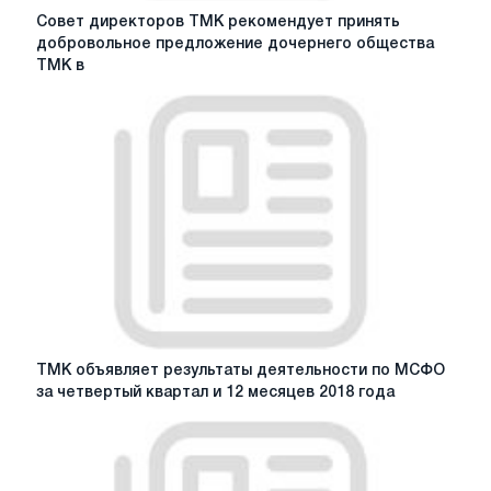
Совет
Совет директоров ТМК рекомендует принять
директоров
добровольное предложение дочернего общества
ТМК
ТМК в
рекомендует
принять
добровольное
предложение
дочернего
общества
ТМК
в
отношении
обыкновенных
акций
ТМК,
полученное
ТМК
ТМК объявляет результаты деятельности по МСФО
18
объявляет
за четвертый квартал и 12 месяцев 2018 года
мая
результаты
2020
деятельности
г.
по
МСФО