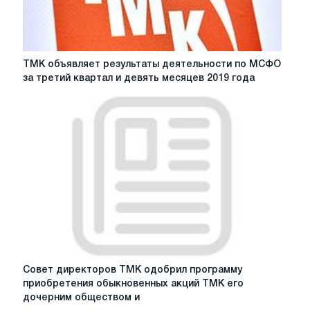
месяцев
2018
года
ТМК
ТМК объявляет результаты деятельности по МСФО
объявляет
за третий квартал и девять месяцев 2019 года
результаты
деятельности
по
МСФО
за
третий
квартал
и
девять
месяцев
2019
года
Совет
Совет директоров ТМК одобрил программу
директоров
приобретения обыкновенных акций ТМК его
ТМК
дочерним обществом и
одобрил