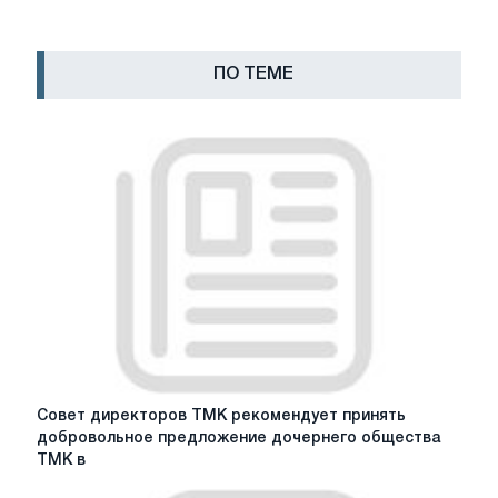
ПО ТЕМЕ
Совет
Совет директоров ТМК рекомендует принять
директоров
добровольное предложение дочернего общества
ТМК
ТМК в
рекомендует