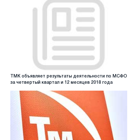
принять
добровольное
предложение
дочернего
общества
ТМК
в
отношении
обыкновенных
акций
ТМК,
полученное
ТМК
ТМК объявляет результаты деятельности по МСФО
18
объявляет
за четвертый квартал и 12 месяцев 2018 года
мая
результаты
2020
деятельности
г.
по
МСФО
за
четвертый
квартал
и
12