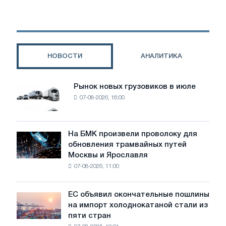
программу
приобретения
обыкновенных
акций
ТМК
НОВОСТИ
АНАЛИТИКА
его
дочерним
обществом
Рынок новых грузовиков в июле
Рынок
и
07-08-2026, 16:00
новых
делистинг
грузовиков
глобальных
в
депозитарных
июле
На БМК произвели проволоку для
расписок
На
обновления трамвайных путей
БМК
Москвы и Ярославля
произвели
07-08-2026, 11:00
проволоку
для
обновления
ЕС объявил окончательные пошлины
ЕС
трамвайных
на импорт холоднокатаной стали из
объявил
путей
пяти стран
окончательные
Москвы