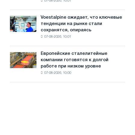
07-08-2026, 10:01
пошлины
и
на
Ярославля
импорт
Voestalpine ожидает, что ключевые
Voestalpine
холоднокатаной
тенденции на рынке стали
ожидает,
стали
сохранятся, опираясь
что
из
07-08-2026, 10:01
ключевые
пяти
тенденции
стран
на
Европейские сталелитейные
Европейские
рынке
компании готовятся к долгой
сталелитейные
стали
работе при низком уровне
компании
сохранятся,
07-08-2026, 10:00
готовятся
опираясь
к
на
долгой
диверсификацию
работе
при
низком
уровне
воды