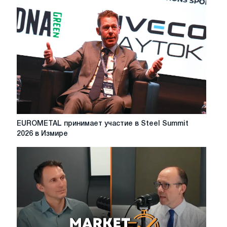
О
г.
чем
говорит
и
пишет
отрасль?
EUROMETAL
EUROMETAL принимает участие в Steel Summit
принимает
2026 в Измире
участие
в
Steel
Summit
2026
в
Измире