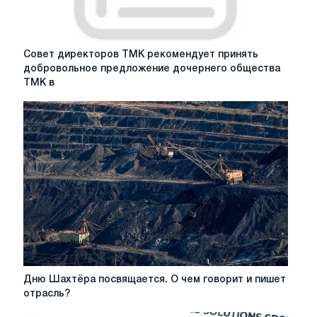
Совет
Совет директоров ТМК рекомендует принять
директоров
добровольное предложение дочернего общества
ТМК
ТМК в
рекомендует
принять
добровольное
предложение
дочернего
общества
ТМК
в
отношении
обыкновенных
акций
ТМК,
полученное
Дню
Дню Шахтёра посвящается. О чем говорит и пишет
18
Шахтёра
отрасль?
мая
посвящается.
2020