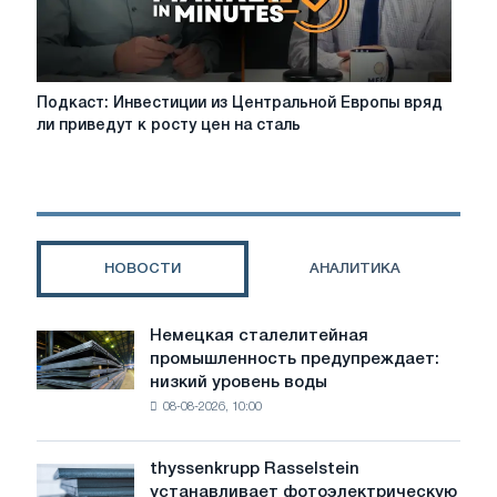
Подкаст:
Подкаст: Инвестиции из Центральной Европы вряд
Инвестиции
ли приведут к росту цен на сталь
из
Центральной
Европы
вряд
ли
приведут
НОВОСТИ
АНАЛИТИКА
к
росту
цен
Немецкая сталелитейная
Немецкая
на
промышленность предупреждает:
сталелитейная
сталь
низкий уровень воды
промышленность
08-08-2026, 10:00
предупреждает:
низкий
уровень
thyssenkrupp Rasselstein
thyssenkrupp
воды
устанавливает фотоэлектрическую