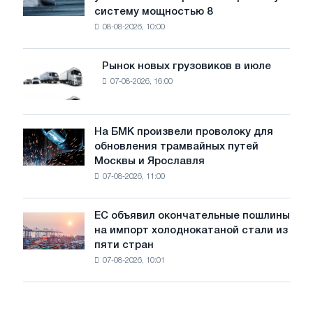
Rasselstein
угрожает
систему мощностью 8
устанавливает
безопасности
08-08-2026, 10:00
фотоэлектрическую
поставок
систему
мощностью
Рынок новых грузовиков в июле
Рынок
8
07-08-2026, 16:00
новых
МВт
грузовиков
для
в
достижения
июле
На БМК произвели проволоку для
целей
На
обновления трамвайных путей
обезуглероживания
БМК
Москвы и Ярославля
произвели
07-08-2026, 11:00
проволоку
для
обновления
ЕС объявил окончательные пошлины
ЕС
трамвайных
на импорт холоднокатаной стали из
объявил
путей
пяти стран
окончательные
Москвы
07-08-2026, 10:01
пошлины
и
на
Ярославля
импорт
холоднокатаной