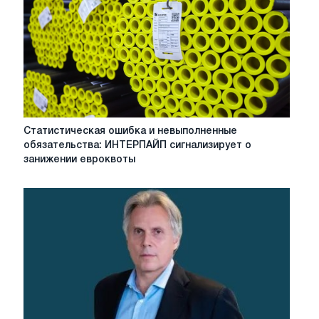
для
вагоностроителя
в
Северной
Европе
Статистическая
Статистическая ошибка и невыполненные
ошибка
обязательства: ИНТЕРПАЙП сигнализирует о
и
занижении евроквоты
невыполненные
обязательства:
ИНТЕРПАЙП
сигнализирует
о
занижении
евроквоты
на
бесшовные
трубы
для