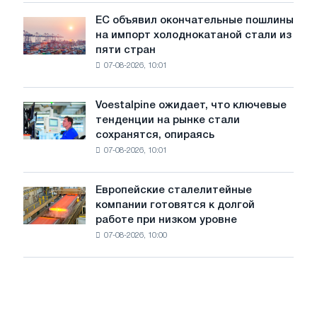
обновления
ЕС объявил окончательные пошлины
ЕС
трамвайных
на импорт холоднокатаной стали из
объявил
путей
пяти стран
окончательные
Москвы
07-08-2026, 10:01
пошлины
и
на
Ярославля
импорт
Voestalpine ожидает, что ключевые
Voestalpine
холоднокатаной
тенденции на рынке стали
ожидает,
стали
сохранятся, опираясь
что
из
07-08-2026, 10:01
ключевые
пяти
тенденции
стран
на
Европейские сталелитейные
Европейские
рынке
компании готовятся к долгой
сталелитейные
стали
работе при низком уровне
компании
сохранятся,
07-08-2026, 10:00
готовятся
опираясь
к
на
долгой
диверсификацию
работе
при
низком