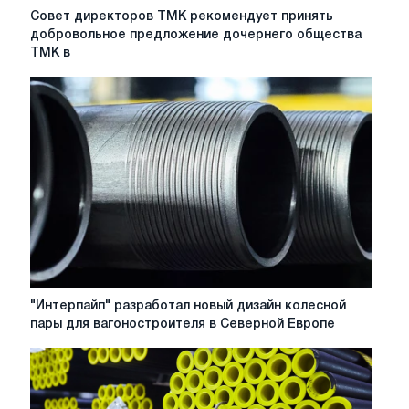
Совет
Совет директоров ТМК рекомендует принять
директоров
добровольное предложение дочернего общества
ТМК
ТМК в
рекомендует
принять
добровольное
предложение
дочернего
общества
ТМК
в
отношении
обыкновенных
акций
ТМК,
полученное
"Интерпайп"
"Интерпайп" разработал новый дизайн колесной
18
разработал
пары для вагоностроителя в Северной Европе
мая
новый
2020
дизайн
г.
колесной
пары