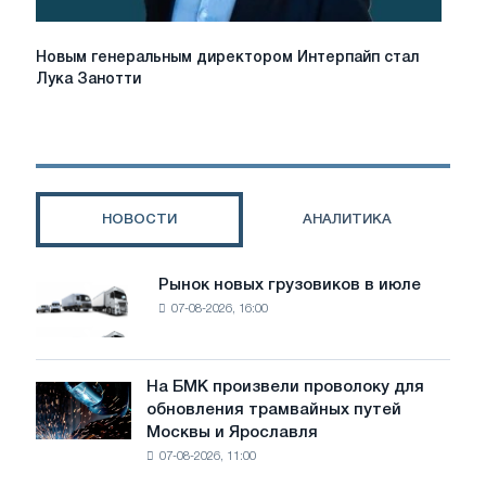
Украины
на
Новым
Новым генеральным директором Интерпайп стал
30%
генеральным
Лука Занотти
директором
Интерпайп
стал
Лука
Занотти
НОВОСТИ
АНАЛИТИКА
Рынок новых грузовиков в июле
Рынок
07-08-2026, 16:00
новых
грузовиков
в
июле
На БМК произвели проволоку для
На
обновления трамвайных путей
БМК
Москвы и Ярославля
произвели
07-08-2026, 11:00
проволоку
для