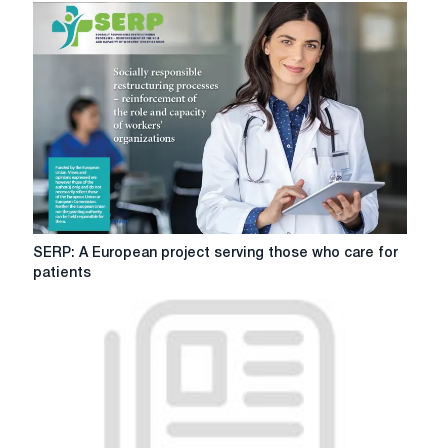
SERP:
SERP: A European project serving those who care for
A
patients
European
project
serving
those
who
care
for
patients