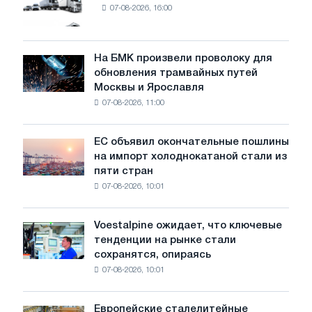
07-08-2026, 16:00
новых
грузовиков
в
июле
На БМК произвели проволоку для
На
обновления трамвайных путей
БМК
Москвы и Ярославля
произвели
07-08-2026, 11:00
проволоку
для
обновления
ЕС объявил окончательные пошлины
ЕС
трамвайных
на импорт холоднокатаной стали из
объявил
путей
пяти стран
окончательные
Москвы
07-08-2026, 10:01
пошлины
и
на
Ярославля
импорт
Voestalpine ожидает, что ключевые
Voestalpine
холоднокатаной
тенденции на рынке стали
ожидает,
стали
сохранятся, опираясь
что
из
07-08-2026, 10:01
ключевые
пяти
тенденции
стран
на
Европейские сталелитейные