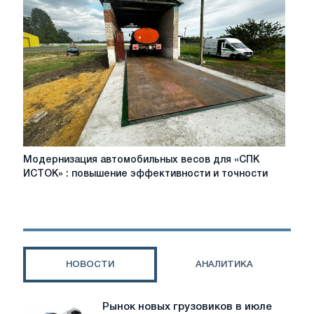
Правила
и
советы.
Модернизация
Модернизация автомобильных весов для «СПК
автомобильных
ИСТОК» : повышение эффективности и точности
весов
для
«СПК
ИСТОК»
:
повышение
НОВОСТИ
АНАЛИТИКА
эффективности
и
точности
Рынок новых грузовиков в июле
Рынок