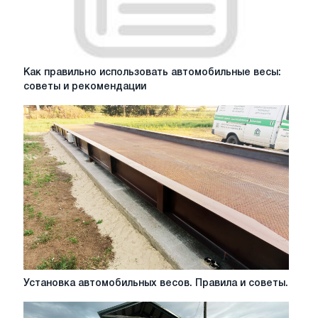
Как
Как правильно использовать автомобильные весы:
правильно
советы и рекомендации
использовать
автомобильные
весы:
советы
и
рекомендации
Установка
Установка автомобильных весов. Правила и советы.
автомобильных
весов.