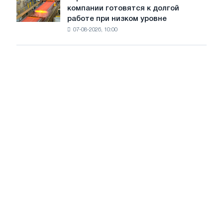
Европейские
рынке
компании готовятся к долгой
сталелитейные
стали
работе при низком уровне
компании
сохранятся,
07-08-2026, 10:00
готовятся
опираясь
к
на
долгой
диверсификацию
работе
при
низком
уровне
воды