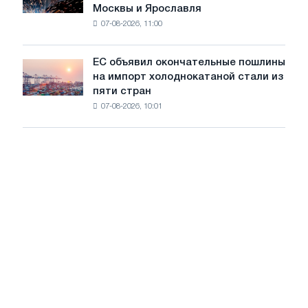
Москвы и Ярославля
произвели
07-08-2026, 11:00
проволоку
для
обновления
ЕС объявил окончательные пошлины
ЕС
трамвайных
на импорт холоднокатаной стали из
объявил
путей
пяти стран
окончательные
Москвы
07-08-2026, 10:01
пошлины
и
на
Ярославля
импорт
холоднокатаной
стали
из
пяти
стран