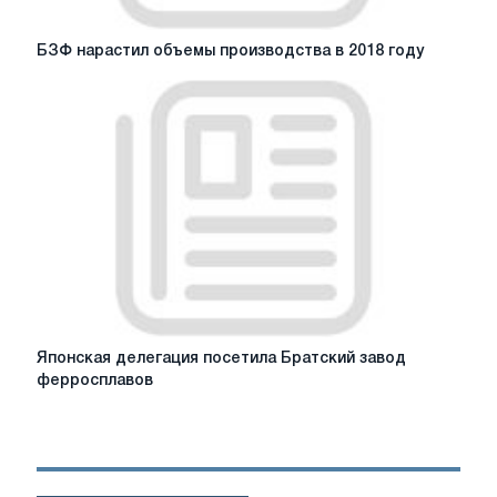
in
Europe
БЗФ
БЗФ нарастил объемы производства в 2018 году
нарастил
объемы
производства
в
2018
году
Японская
Японская делегация посетила Братский завод
делегация
ферросплавов
посетила
Братский
завод
ферросплавов