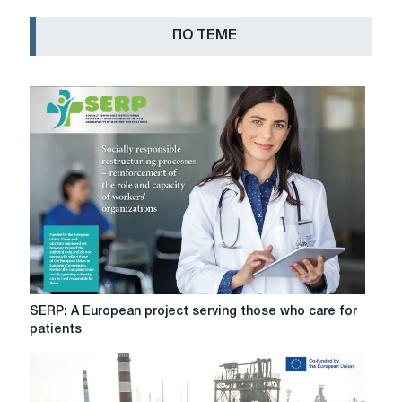
ПО ТЕМЕ
SERP:
SERP: A European project serving those who care for
A
patients
European
project
serving
those