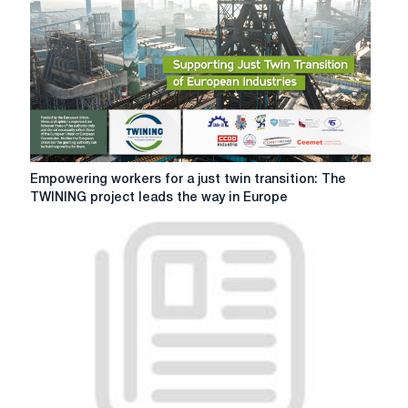
who
care
for
patients
Empowering
Empowering workers for a just twin transition: The
workers
TWINING project leads the way in Europe
for
a
just
twin
transition:
The
TWINING
project
leads
the
way