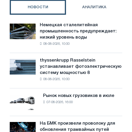
НОВОСТИ
АНАЛИТИКА
Немецкая сталелитейная
Немецкая
промышленность предупреждает:
сталелитейная
низкий уровень воды
промышленность
08-08-2026, 10:00
предупреждает:
низкий
уровень
thyssenkrupp Rasselstein
thyssenkrupp
воды
устанавливает фотоэлектрическую
Rasselstein
угрожает
систему мощностью 8
устанавливает
безопасности
08-08-2026, 10:00
фотоэлектрическую
поставок
систему
мощностью
Рынок новых грузовиков в июле
Рынок
8
07-08-2026, 16:00
новых
МВт
грузовиков
для
в
достижения
июле
На БМК произвели проволоку для
целей
На
обновления трамвайных путей
обезуглероживания
БМК