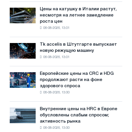
подвигу
Цены на катушку в Италии растут,
Цены
советской
несмотря на летнее замедление
на
авиации
роста цен
катушку
в
06-08-2026, 13:01
в
годы
Италии
Великой
растут,
Отечественной
Tk accelis в Штутгарте выпускает
Tk
несмотря
войны
новую режущую машину
accelis
на
06-08-2026, 13:01
в
летнее
Штутгарте
замедление
выпускает
роста
Европейские цены на CRC и HDG
Европейские
новую
цен
продолжают расти на фоне
цены
режущую
здорового спроса
на
машину
06-08-2026, 13:00
CRC
и
HDG
Внутренние цены на HRC в Европе
Внутренние
продолжают
обусловлены слабым спросом;
цены
расти
активность рынка
на
на
06-08-2026, 13:00
HRC
фоне