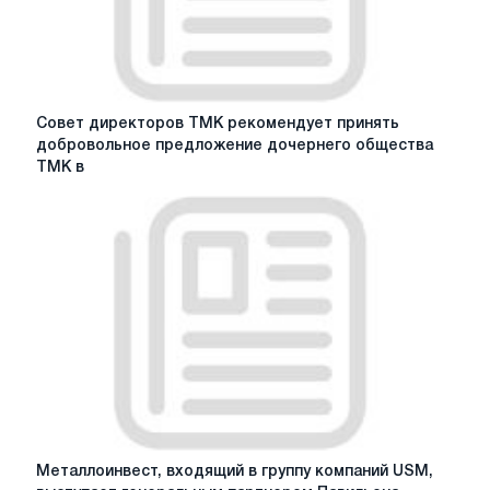
Совет
Совет директоров ТМК рекомендует принять
директоров
добровольное предложение дочернего общества
ТМК
ТМК в
рекомендует
принять
добровольное
предложение
дочернего
общества
ТМК
в
отношении
обыкновенных
акций
ТМК,
полученное
Металлоинвест,
Металлоинвест, входящий в группу компаний USM,
18
входящий