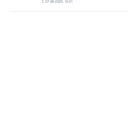
07-08-2026, 10:01
пошлины
и
на
Ярославля
импорт
холоднокатаной
стали
из
пяти
стран