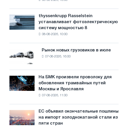
08-08-2026, 10:00
предупреждает:
низкий
уровень
thyssenkrupp Rasselstein
thyssenkrupp
воды
устанавливает фотоэлектрическую
Rasselstein
угрожает
систему мощностью 8
устанавливает
безопасности
08-08-2026, 10:00
фотоэлектрическую
поставок
систему
мощностью
Рынок новых грузовиков в июле
Рынок
8
07-08-2026, 16:00
новых
МВт
грузовиков
для
в
достижения
июле
На БМК произвели проволоку для
целей
На
обновления трамвайных путей
обезуглероживания
БМК
Москвы и Ярославля
произвели
07-08-2026, 11:00
проволоку
для
обновления
ЕС объявил окончательные пошлины
ЕС
трамвайных
на импорт холоднокатаной стали из
объявил
путей
пяти стран
окончательные
Москвы