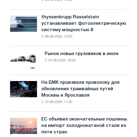
08-08-2026, 10:00
предупреждает:
низкий
уровень
thyssenkrupp Rasselstein
thyssenkrupp
воды
устанавливает фотоэлектрическую
Rasselstein
угрожает
систему мощностью 8
устанавливает
безопасности
08-08-2026, 10:00
фотоэлектрическую
поставок
систему
мощностью
Рынок новых грузовиков в июле
Рынок
8
07-08-2026, 16:00
новых
МВт
грузовиков
для
в
достижения
июле
На БМК произвели проволоку для
целей
На
обновления трамвайных путей
обезуглероживания
БМК
Москвы и Ярославля
произвели
07-08-2026, 11:00
проволоку
для
обновления
ЕС объявил окончательные пошлины
ЕС
трамвайных
на импорт холоднокатаной стали из
объявил
путей
пяти стран
окончательные
Москвы