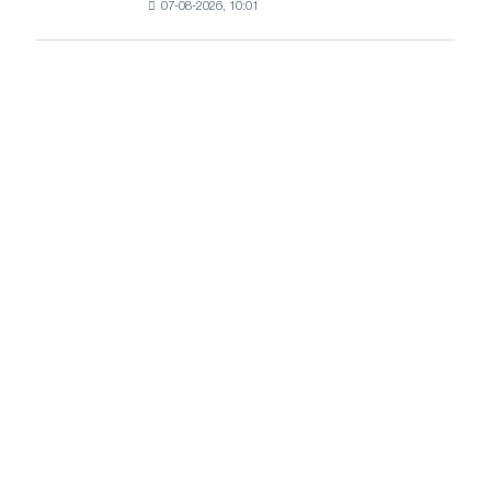
07-08-2026, 10:01
пошлины
и
на
Ярославля
импорт
холоднокатаной
стали
из
пяти
стран