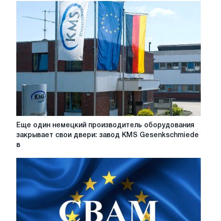
дистрибуцией
полосовой
стали
Alleima
в
Великобритании
Еще
Еще один немецкий производитель оборудования
один
закрывает свои двери: завод KMS Gesenkschmiede
немецкий
в
производитель
оборудования
закрывает
свои
двери:
завод
KMS