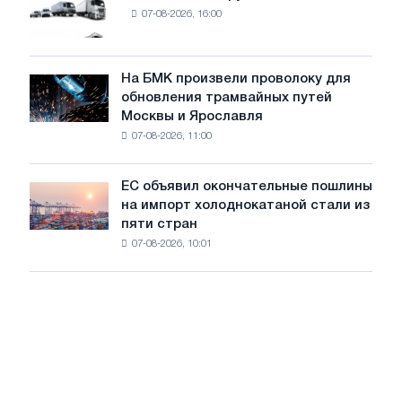
8
07-08-2026, 16:00
новых
МВт
грузовиков
для
в
достижения
июле
На БМК произвели проволоку для
целей
На
обновления трамвайных путей
обезуглероживания
БМК
Москвы и Ярославля
произвели
07-08-2026, 11:00
проволоку
для
обновления
ЕС объявил окончательные пошлины
ЕС
трамвайных
на импорт холоднокатаной стали из
объявил
путей
пяти стран
окончательные
Москвы
07-08-2026, 10:01
пошлины
и
на
Ярославля
импорт
холоднокатаной
стали
из
пяти
стран