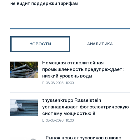
силу
производитель
не видит поддержки тарифам
новых
вторичной
тарифов
продукции
и
не
рамочной
видит
программы
поддержки
CBAM
тарифам
НОВОСТИ
АНАЛИТИКА
Немецкая сталелитейная
Немецкая
промышленность предупреждает:
сталелитейная
низкий уровень воды
промышленность
08-08-2026, 10:00
предупреждает:
низкий
уровень
thyssenkrupp Rasselstein
thyssenkrupp
воды
устанавливает фотоэлектрическую
Rasselstein
угрожает
систему мощностью 8
устанавливает
безопасности
08-08-2026, 10:00
фотоэлектрическую
поставок
систему
мощностью
Рынок новых грузовиков в июле
Рынок