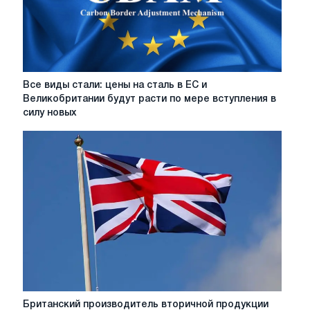
Gesenkschmiede
в
Золингене
выставлен
на
продажу
Все
Все виды стали: цены на сталь в ЕС и
виды
Великобритании будут расти по мере вступления в
стали:
силу новых
цены
на
сталь
в
ЕС
и
Великобритании
будут
расти
по
мере
вступления
в
Британский
Британский производитель вторичной продукции