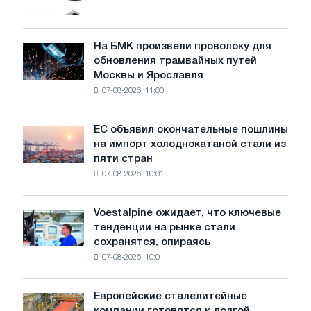
грузовиков
в
июле
На БМК произвели проволоку для
На
обновления трамвайных путей
БМК
Москвы и Ярославля
произвели
07-08-2026, 11:00
проволоку
для
обновления
ЕС объявил окончательные пошлины
ЕС
трамвайных
на импорт холоднокатаной стали из
объявил
путей
пяти стран
окончательные
Москвы
07-08-2026, 10:01
пошлины
и
на
Ярославля
импорт
Voestalpine ожидает, что ключевые
Voestalpine
холоднокатаной
тенденции на рынке стали
ожидает,
стали
сохранятся, опираясь
что
из
07-08-2026, 10:01
ключевые
пяти
тенденции
стран
на
Европейские сталелитейные
Европейские
рынке