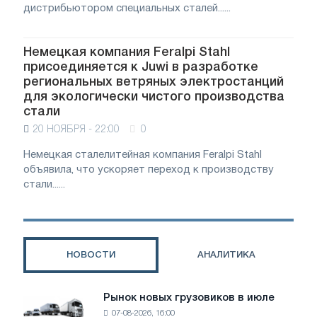
дистрибьютором специальных сталей......
Немецкая компания Feralpi Stahl
присоединяется к Juwi в разработке
региональных ветряных электростанций
для экологически чистого производства
стали
20 НОЯБРЯ - 22:00
0
Немецкая сталелитейная компания Feralpi Stahl
объявила, что ускоряет переход к производству
стали......
НОВОСТИ
АНАЛИТИКА
Рынок новых грузовиков в июле
Рынок
07-08-2026, 16:00
новых