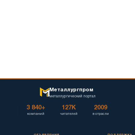
Металлургпром
металлургический портал
3 840+
127K
2009
компаний
читателей
в отрасли