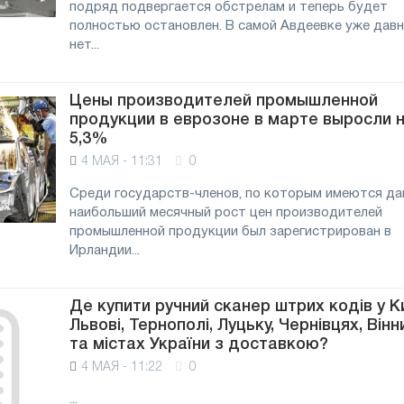
подряд подвергается обстрелам и теперь будет
полностью остановлен. В самой Авдеевке уже дав
нет...
Цены производителей промышленной
продукции в еврозоне в марте выросли 
5,3%
4 МАЯ - 11:31
0
Среди государств-членов, по которым имеются да
наибольший месячный рост цен производителей
промышленной продукции был зарегистрирован в
Ирландии...
Де купити ручний сканер штрих кодів у Ки
Львові, Тернополі, Луцьку, Чернівцях, Вінн
та містах України з доставкою?
4 МАЯ - 11:22
0
...