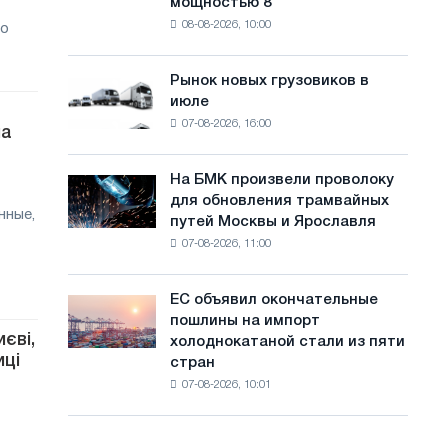
мощностью 8
фотоэлектрическую
с
08-08-2026, 10:00
но
систему
а
мощностью
8
й
Рынок новых грузовиков в
Рынок
МВт
июле
новых
т
для
07-08-2026, 16:00
грузовиков
на
достижения
а
в
целей
июле
обезуглероживания
На БМК произвели проволоку
На
для обновления трамвайных
БМК
нные,
путей Москвы и Ярославля
произвели
07-08-2026, 11:00
проволоку
для
обновления
ЕС объявил окончательные
ЕС
трамвайных
пошлины на импорт
объявил
путей
єві,
холоднокатаной стали из пяти
окончательные
Москвы
иці
стран
пошлины
и
07-08-2026, 10:01
на
Ярославля
импорт
холоднокатаной