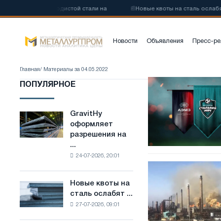
ву низкоуглеродистой стали на
📰
Новые квоты на сталь ослабят 
Новости
Объявления
Пресс-ре
Главная
/ Материалы за 04.05.2022
В
ПОПУЛЯРНОЕ
Абинске
разыграли
«Стальной
GravitHy
GravitHy
мяч»:
оформляет
оформляет
АЭМЗ
разрешения на
разрешения
организовал
...
на
турнир
24-07-2026, 20:01
строительство
по
Метинвест
завода
мини-
законсервирует
по
Новые квоты на
футболу
Новые
крупнейший
производству
сталь ослабят ...
для
квоты
коксохимический
низкоуглеродистой
27-07-2026, 09:01
школьников
на
завод
стали
сталь
Европы
на