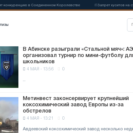
конкуренцию в Соединенном Королевстве
📰
Запрет хуситов на судо
лизы
В Абинске разыграли «Стальной мяч»: А
организовал турнир по мини-футболу дл
школьников
4 МАЯ - 13:56
0
...
Метинвест законсервирует крупнейший
коксохимический завод Европы из-за
обстрелов
4 МАЯ - 13:21
0
Авдеевский коксохимический завод несколько нед