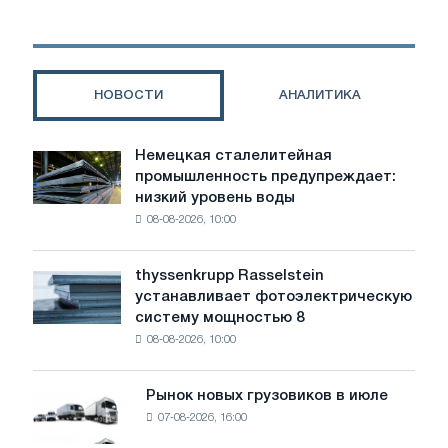
НОВОСТИ
АНАЛИТИКА
Немецкая сталелитейная
Немецкая
промышленность предупреждает:
сталелитейная
низкий уровень воды
промышленность
08-08-2026, 10:00
предупреждает:
низкий
уровень
thyssenkrupp Rasselstein
thyssenkrupp
воды
устанавливает фотоэлектрическую
Rasselstein
угрожает
систему мощностью 8
устанавливает
безопасности
08-08-2026, 10:00
фотоэлектрическую
поставок
систему
мощностью
Рынок новых грузовиков в июле
Рынок
8
07-08-2026, 16:00
новых
МВт
грузовиков