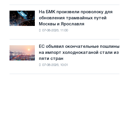
для
в
достижения
июле
На БМК произвели проволоку для
целей
На
обновления трамвайных путей
обезуглероживания
БМК
Москвы и Ярославля
произвели
07-08-2026, 11:00
проволоку
для
обновления
ЕС объявил окончательные пошлины
ЕС
трамвайных
на импорт холоднокатаной стали из
объявил
путей
пяти стран
окончательные
Москвы
07-08-2026, 10:01
пошлины
и
на
Ярославля
импорт
холоднокатаной
стали
из
пяти
стран