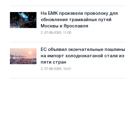
для
в
достижения
июле
На БМК произвели проволоку для
целей
На
обновления трамвайных путей
обезуглероживания
БМК
Москвы и Ярославля
произвели
07-08-2026, 11:00
проволоку
для
обновления
ЕС объявил окончательные пошлины
ЕС
трамвайных
на импорт холоднокатаной стали из
объявил
путей
пяти стран
окончательные
Москвы
07-08-2026, 10:01
пошлины
и
на
Ярославля
импорт
холоднокатаной
стали
из
пяти
стран