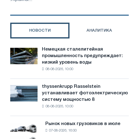
НОВОСТИ
АНАЛИТИКА
Немецкая сталелитейная
Немецкая
промышленность предупреждает:
сталелитейная
низкий уровень воды
промышленность
08-08-2026, 10:00
предупреждает:
низкий
уровень
thyssenkrupp Rasselstein
thyssenkrupp
воды
устанавливает фотоэлектрическую
Rasselstein
угрожает
систему мощностью 8
устанавливает
безопасности
08-08-2026, 10:00
фотоэлектрическую
поставок
систему
мощностью
Рынок новых грузовиков в июле
Рынок
8
07-08-2026, 16:00
новых
МВт
грузовиков