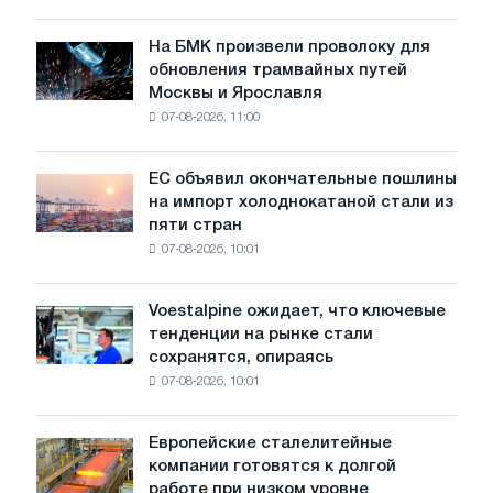
в
июле
На БМК произвели проволоку для
На
обновления трамвайных путей
БМК
Москвы и Ярославля
произвели
07-08-2026, 11:00
проволоку
для
обновления
ЕС объявил окончательные пошлины
ЕС
трамвайных
на импорт холоднокатаной стали из
объявил
путей
пяти стран
окончательные
Москвы
07-08-2026, 10:01
пошлины
и
на
Ярославля
импорт
Voestalpine ожидает, что ключевые
Voestalpine
холоднокатаной
тенденции на рынке стали
ожидает,
стали
сохранятся, опираясь
что
из
07-08-2026, 10:01
ключевые
пяти
тенденции
стран
на
Европейские сталелитейные
Европейские
рынке
компании готовятся к долгой
сталелитейные
стали
работе при низком уровне