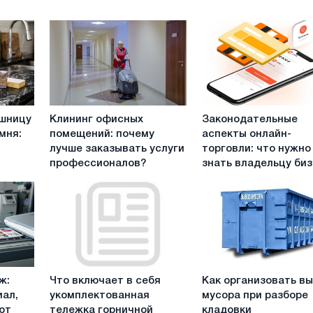
Клининг
Законодательные
ешницу
Клининг офисных
Законодательные
офисных
аспекты
мня:
помещений: почему
аспекты онлайн-
помещений:
онлайн-
лучше заказывать услуги
торговли: что нужно
почему
торговли:
профессионалов?
знать владельцу би
лучше
что
заказывать
нужно
услуги
знать
профессионалов?
владельцу
бизнеса
Что
Как
ж:
Что включает в себя
Как организовать в
включает
организовать
ал,
укомплектованная
мусора при разборе
в
вывоз
ют
тележка горничной
кладовки