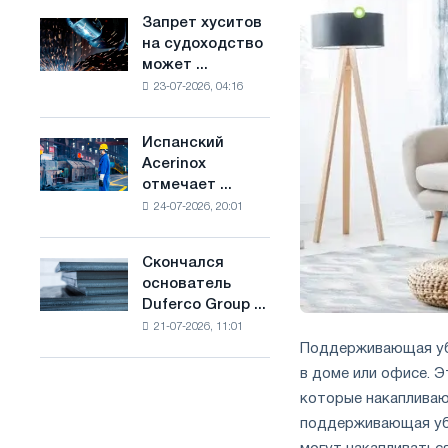
ослабят
основе
Запрет хуситов
Запрет
конкуренцию
водорода
на судоходство
хуситов
в
во
может ...
на
Соединенном
Франции
23-07-2026, 04:16
судоходство
Королевстве
может
нарушить
Испанский
Испанский
импорт
Acerinox
Acerinox
Саудовской
отмечает ...
отмечает
стали
24-07-2026, 20:01
положительную
динамику
во
Скончался
Скончался
втором
основатель
основатель
полугодии
Duferco Group ...
Duferco
по
21-07-2026, 11:01
Group
торговым
Поддерживающая уб
Бруно
мерам
Больфо
в доме или офисе. Э
и
которые накапливают
поддержке
CBAM
поддерживающая убо