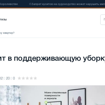
евстве
📰
Запрет хуситов на судоходство может нарушить импорт С
лизы
ку квартир?
ит в поддерживающую уборк
02
20
0