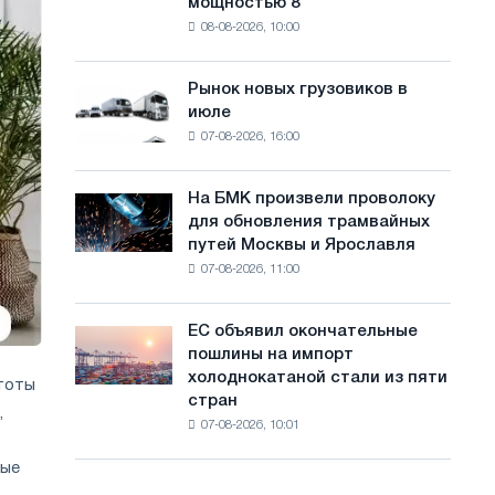
мощностью 8
фотоэлектрическую
с
08-08-2026, 10:00
систему
а
мощностью
8
й
Рынок новых грузовиков в
Рынок
МВт
июле
новых
т
для
07-08-2026, 16:00
грузовиков
достижения
а
в
целей
июле
обезуглероживания
На БМК произвели проволоку
На
для обновления трамвайных
БМК
путей Москвы и Ярославля
произвели
07-08-2026, 11:00
проволоку
для
обновления
ЕС объявил окончательные
ЕС
трамвайных
пошлины на импорт
объявил
путей
холоднокатаной стали из пяти
окончательные
тоты
Москвы
стран
пошлины
,
и
07-08-2026, 10:01
на
Ярославля
импорт
рые
холоднокатаной