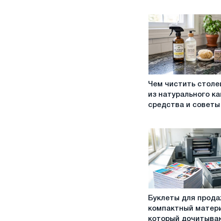
Чем
Чем чистить стол
чистить
из натурального ка
столешницу
средства и советы
из
натурального
камня:
средства
и
советы
Буклеты
Буклеты для прода
для
компактный матери
продаж:
который дочитыва