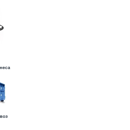
знеса
ывоз