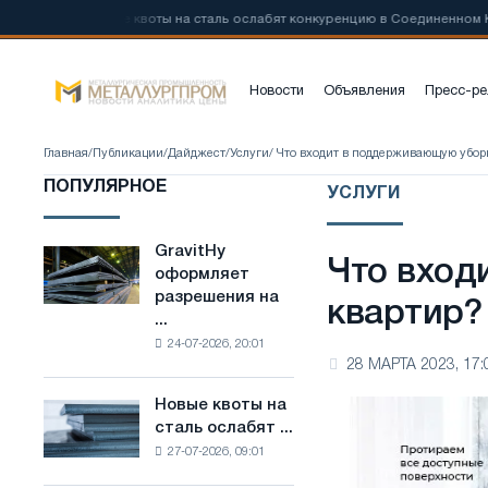
📰
Новые квоты на сталь ослабят конкуренцию в Соединенном Корол
Новости
Объявления
Пресс-ре
Главная
/
Публикации
/
Дайджест
/
Услуги
/ Что входит в поддерживающую убор
ПОПУЛЯРНОЕ
УСЛУГИ
GravitHy
GravitHy
Что вход
оформляет
оформляет
разрешения на
разрешения
квартир?
...
на
24-07-2026, 20:01
строительство
28 МАРТА 2023, 17:
завода
по
Новые квоты на
Новые
производству
сталь ослабят ...
квоты
низкоуглеродистой
27-07-2026, 09:01
на
стали
сталь
на