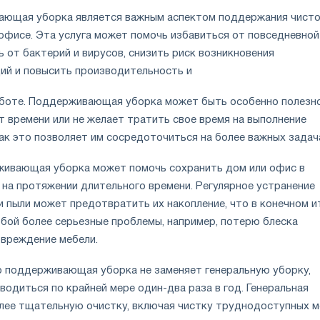
ающая уборка является важным аспектом поддержания чисто
 офисе. Эта услуга может помочь избавиться от повседневной
чь от бактерий и вирусов, снизить риск возникновения
ций и повысить производительность и
боте. Поддерживающая уборка может быть особенно полезн
ет времени или не желает тратить свое время на выполнение
ак это позволяет им сосредоточиться на более важных задач
живающая уборка может помочь сохранить дом или офис в
 на протяжении длительного времени. Регулярное устранение
и пыли может предотвратить их накопление, что в конечном и
обой более серьезные проблемы, например, потерю блеска
овреждение мебели.
о поддерживающая уборка не заменяет генеральную уборку,
одиться по крайней мере один-два раза в год. Генеральная
лее тщательную очистку, включая чистку труднодоступных м