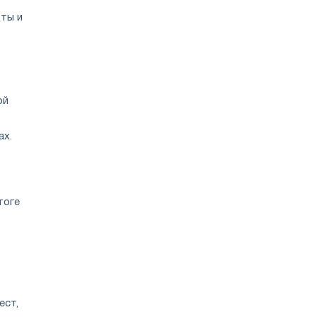
ты и
ой
ах.
тоге
ест,