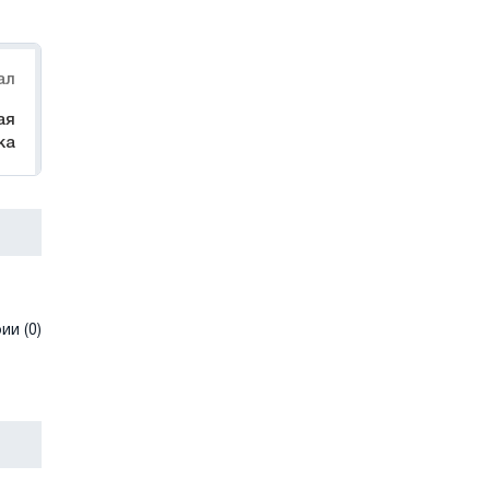
ал
ая
ка
и (0)